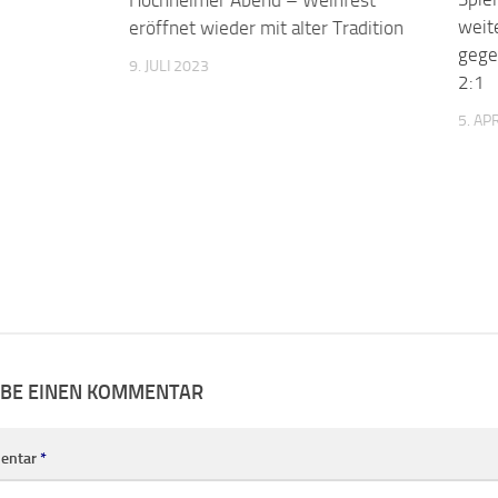
weit
eröffnet wieder mit alter Tradition
gege
9. JULI 2023
2:1
5. AP
IBE EINEN KOMMENTAR
entar
*