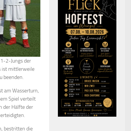
 D1-2-Jungs der
 ist mittlerweile
 zu beenden.
st am Wasserturn,
em Spiel verteilt
 der Hälfte der
verteidigten.
 bestritten die