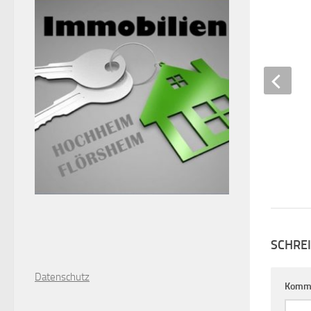
9. APRIL 2017
SCHRE
D
atenschutz
Komm