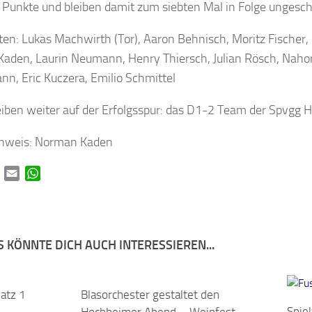
 Punkte und bleiben damit zum siebten Mal in Folge ungesch
lten: Lukas Machwirth (Tor), Aaron Behnisch, Moritz Fischer,
Kaden, Laurin Neumann, Henry Thiersch, Julian Rösch, Naho
n, Eric Kuczera, Emilio Schmittel
leiben weiter auf der Erfolgsspur: das D1-2 Team der Spvgg
chweis: Norman Kaden
book
Twitter
Email
WhatsApp
 KÖNNTE DICH AUCH INTERESSIEREN...
latz 1
0
Blasorchester gestaltet den
0
Spie
Hochheimer Abend – Weinfest