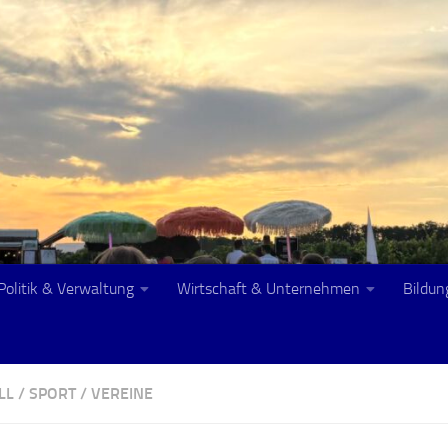
Politik & Verwaltung
Wirtschaft & Unternehmen
Bildun
L
/
SPORT
/
VEREINE