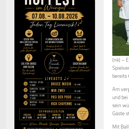
(nk) – 
Spielve
bereits
Am verg
und bei
sein wü
Gäste st
Mit Bal