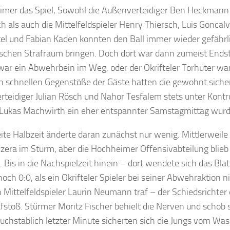
mer das Spiel, Sowohl die Außenverteidiger Ben Heckmann
h als auch die Mittelfeldspieler Henry Thiersch, Luis Goncalv
el und Fabian Kaden konnten den Ball immer wieder gefährli
schen Strafraum bringen. Doch dort war dann zumeist Endst
ar ein Abwehrbein im Weg, oder der Okrifteler Torhüter war 
 schnellen Gegenstöße der Gäste hatten die gewohnt siche
rteidiger Julian Rösch und Nahor Tesfalem stets unter Kontro
Lukas Machwirth ein eher entspannter Samstagmittag wurd
ite Halbzeit änderte daran zunächst nur wenig. Mittlerweile
czera im Sturm, aber die Hochheimer Offensivabteilung blie
. Bis in die Nachspielzeit hinein – dort wendete sich das Blat
och 0:0, als ein Okrifteler Spieler bei seiner Abwehraktion ni
 Mittelfeldspieler Laurin Neumann traf – der Schiedsrichter 
afstoß. Stürmer Moritz Fischer behielt die Nerven und schob
 buchstäblich letzter Minute sicherten sich die Jungs vom Wa