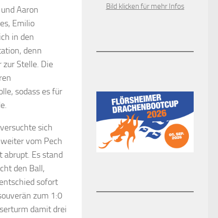
Bild klicken für mehr Infos
 und Aaron
es, Emilio
ch in den
ation, denn
zur Stelle. Die
ren
lle, sodass es für
e.
 versuchte sich
b weiter vom Pech
t abrupt. Es stand
cht den Ball,
entschied sofort
 souverän zum 1:0
sserturm damit drei