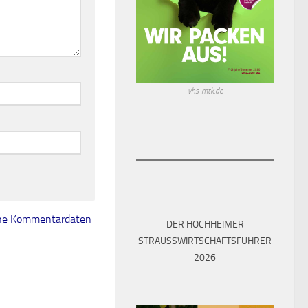
vhs-mtk.de
eine Kommentardaten
DER HOCHHEIMER
STRAUSSWIRTSCHAFTSFÜHRER 2
026