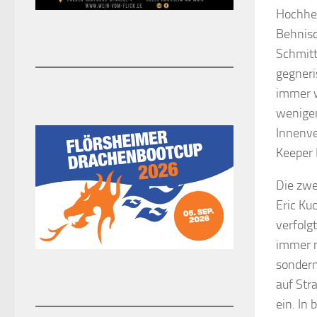
Hochhei
Behnisc
Schmitt
gegneri
immer w
wenigen
Innenve
Keeper 
Die zwe
Eric Ku
verfolgt
immer n
sondern
auf Str
ein. In