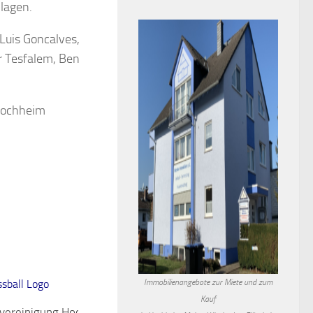
lagen.
 Luis Goncalves,
r Tesfalem, Ben
 Hochheim
Immobilienangebote zur Miete und zum
0
Kauf
lvereinigung Hochheim verliert