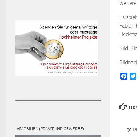
weitere
Es spie
Fabian 
Heckman
Bild: B
Bildna
Face
DAS
Nach 4 Siegen in Folge P
IMMOBILIEN (PRIVAT UND GEWERBE)