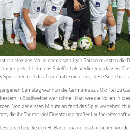
Erst ein einziges Mal in der diesjährigen Saison mussten die
reinigung Hochheim das Spielfeld als Verlierer verlassen. Das
 6 Spiele her, und das Team hatte nicht vor, diese Serie bald
angenen Samstag war nun die Germania aus Okriftel zu Ga
 bestem Fußballwetter war schnell klar, wie die Rollen in dies
rden. Von der ersten Minute an fand das Spiel vornehmlich in
att, die ihr Tor mit viel Einsatz und großer Laufbereitschaft 
lbesitzwerten, die den FC Barcelona neidisch machen würden,