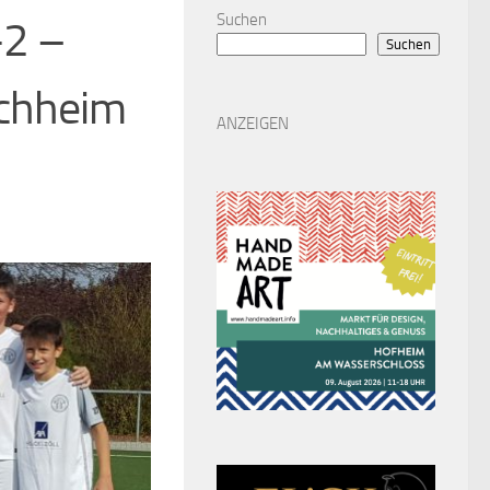
Suchen
-2 –
Suchen
ochheim
ANZEIGEN