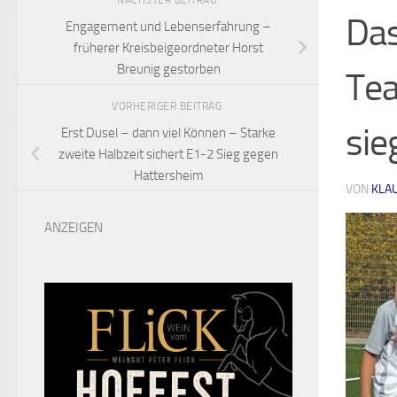
NÄCHSTER BEITRAG
Das
Engagement und Lebenserfahrung –
früherer Kreisbeigeordneter Horst
Breunig gestorben
Tea
VORHERIGER BEITRAG
sie
Erst Dusel – dann viel Können – Starke
zweite Halbzeit sichert E1-2 Sieg gegen
Hattersheim
VON
KLA
ANZEIGEN