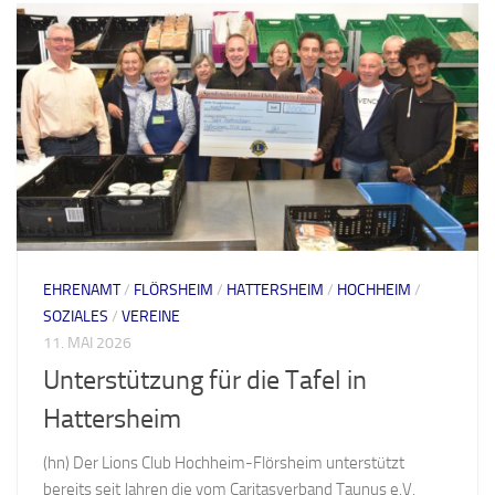
EHRENAMT
/
FLÖRSHEIM
/
HATTERSHEIM
/
HOCHHEIM
/
SOZIALES
/
VEREINE
11. MAI 2026
Unterstützung für die Tafel in
Hattersheim
(hn) Der Lions Club Hochheim-Flörsheim unterstützt
bereits seit Jahren die vom Caritasverband Taunus e.V.