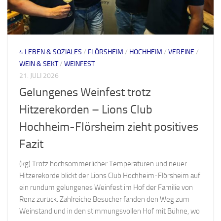
4 LEBEN & SOZIALES
/
FLÖRSHEIM
/
HOCHHEIM
/
VEREINE
/
WEIN & SEKT
/
WEINFEST
21. JULI 2026
Gelungenes Weinfest trotz
Hitzerekorden – Lions Club
Hochheim-Flörsheim zieht positives
Fazit
(kg) Trotz hochsommerlicher Temperaturen und neuer
Hitzerekorde blickt der Lions Club Hochheim-Flörsheim auf
ein rundum gelungenes Weinfest im Hof der Familie von
Renz zurück. Zahlreiche Besucher fanden den Weg zum
Weinstand und in den stimmungsvollen Hof mit Bühne, wo