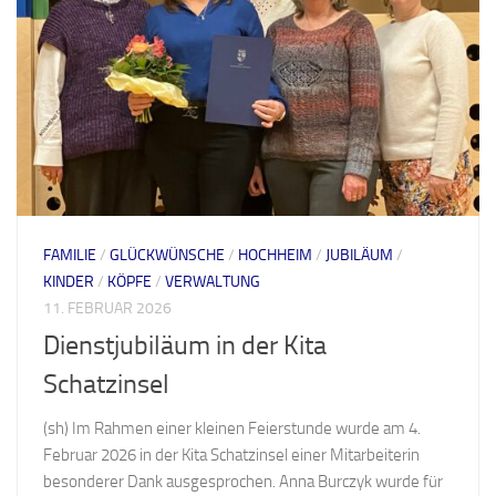
FAMILIE
/
GLÜCKWÜNSCHE
/
HOCHHEIM
/
JUBILÄUM
/
KINDER
/
KÖPFE
/
VERWALTUNG
11. FEBRUAR 2026
Dienstjubiläum in der Kita
Schatzinsel
(sh) Im Rahmen einer kleinen Feierstunde wurde am 4.
Februar 2026 in der Kita Schatzinsel einer Mitarbeiterin
besonderer Dank ausgesprochen. Anna Burczyk wurde für