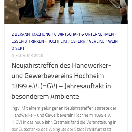
2 BEKANNTMACHUNG
/
6 WIRTSCHAFT & UNTERNEHMEN
/
ESSEN & TRINKEN
/
HOCHHEIM
/
OSTERN
/
VEREINE
/
WEIN
& SEKT
6. FEBRUAR 2026
Neujahrstreffen des Handwerker-
und Gewerbevereins Hochheim
1899 e.V. (HGV) – Jahresauftakt in
besonderem Ambiente
(hgv) Mit einem gelungenen Neujahrstreffen startete der
Handwerker- und Gewerbeverein Hochheim 1899 e.V.
(HGV) in das neue Jahr. Erstmals fand die Veranstaltung in
der Gutschänke des Weinguts der Stadt Frankfurt statt.