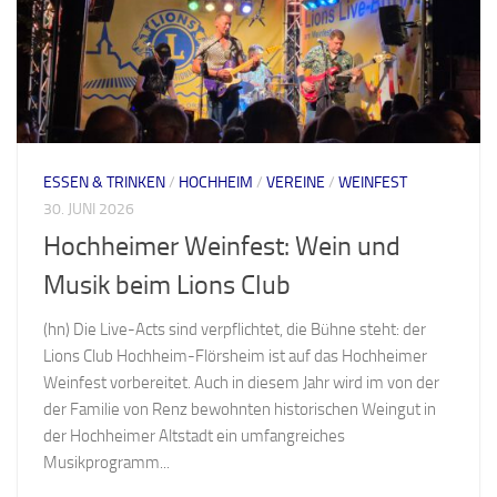
ESSEN & TRINKEN
/
HOCHHEIM
/
VEREINE
/
WEINFEST
30. JUNI 2026
Hochheimer Weinfest: Wein und
Musik beim Lions Club
(hn) Die Live-Acts sind verpflichtet, die Bühne steht: der
Lions Club Hochheim-Flörsheim ist auf das Hochheimer
Weinfest vorbereitet. Auch in diesem Jahr wird im von der
der Familie von Renz bewohnten historischen Weingut in
der Hochheimer Altstadt ein umfangreiches
Musikprogramm...