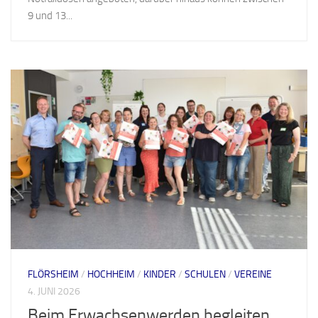
9 und 13...
FLÖRSHEIM
/
HOCHHEIM
/
KINDER
/
SCHULEN
/
VEREINE
4. JUNI 2026
Beim Erwachsenwerden begleiten