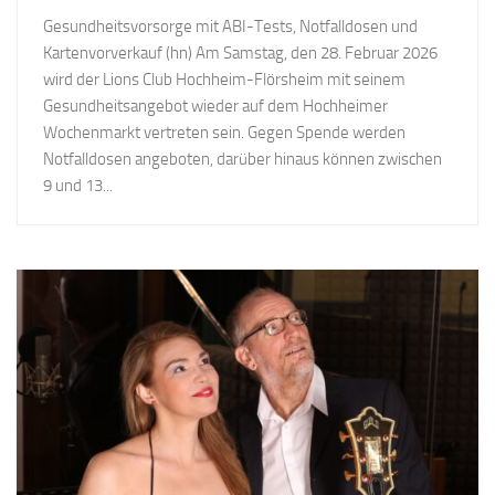
Gesundheitsvorsorge mit ABI-Tests, Notfalldosen und
Kartenvorverkauf (hn) Am Samstag, den 28. Februar 2026
wird der Lions Club Hochheim-Flörsheim mit seinem
Gesundheitsangebot wieder auf dem Hochheimer
Wochenmarkt vertreten sein. Gegen Spende werden
Notfalldosen angeboten, darüber hinaus können zwischen
9 und 13...