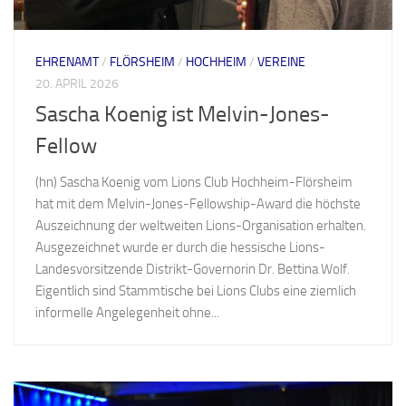
EHRENAMT
/
FLÖRSHEIM
/
HOCHHEIM
/
VEREINE
20. APRIL 2026
Sascha Koenig ist Melvin-Jones-
Fellow
(hn) Sascha Koenig vom Lions Club Hochheim-Flörsheim
hat mit dem Melvin-Jones-Fellowship-Award die höchste
Auszeichnung der weltweiten Lions-Organisation erhalten.
Ausgezeichnet wurde er durch die hessische Lions-
Landesvorsitzende Distrikt-Governorin Dr. Bettina Wolf.
Eigentlich sind Stammtische bei Lions Clubs eine ziemlich
informelle Angelegenheit ohne...