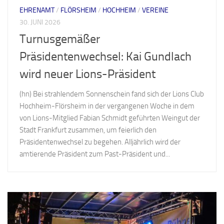
EHRENAMT
/
FLÖRSHEIM
/
HOCHHEIM
/
VEREINE
30. JUNI 2026
Turnusgemäßer
Präsidentenwechsel: Kai Gundlach
wird neuer Lions-Präsident
(hn) Bei strahlendem Sonnenschein fand sich der Lions Club
Hochheim-Flörsheim in der vergangenen Woche in dem
von Lions-Mitglied Fabian Schmidt geführten Weingut der
Stadt Frankfurt zusammen, um feierlich den
Präsidentenwechsel zu begehen. Alljährlich wird der
amtierende Präsident zum Past-Präsident und...