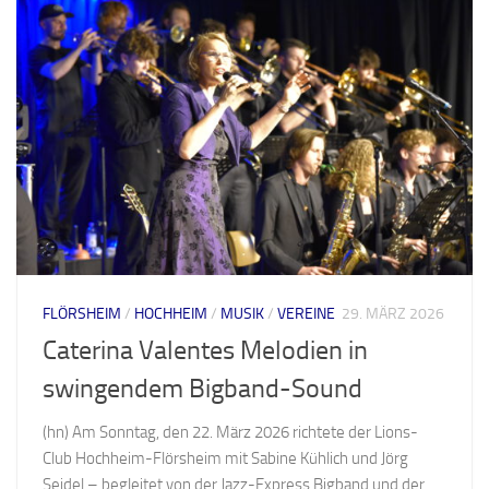
FLÖRSHEIM
/
HOCHHEIM
/
MUSIK
/
VEREINE
29. MÄRZ 2026
Caterina Valentes Melodien in
swingendem Bigband-Sound
(hn) Am Sonntag, den 22. März 2026 richtete der Lions-
Club Hochheim-Flörsheim mit Sabine Kühlich und Jörg
Seidel – begleitet von der Jazz-Express Bigband und der