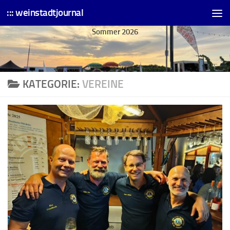
::: weinstadtjournal
Skip to content
Sommer 2026
KATEGORIE:
VEREINE