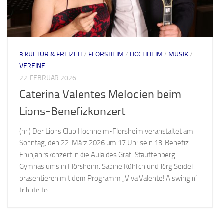
3 KULTUR & FREIZEIT
/
FLÖRSHEIM
/
HOCHHEIM
/
MUSIK
/
VEREINE
22. FEBRUAR 2026
Caterina Valentes Melodien beim
Lions-Benefizkonzert
(hn) Der Lions Club Hochheim-Flörsheim veranstaltet am
Sonntag, den 22. März 2026 um 17 Uhr sein 13. Benefiz-
Frühjahrskonzert in die Aula des Graf-Stauffenberg-
Gymnasiums in Flörsheim. Sabine Kühlich und Jörg Seidel
präsentieren mit dem Programm „Viva Valente! A swingin‘
tribute to...