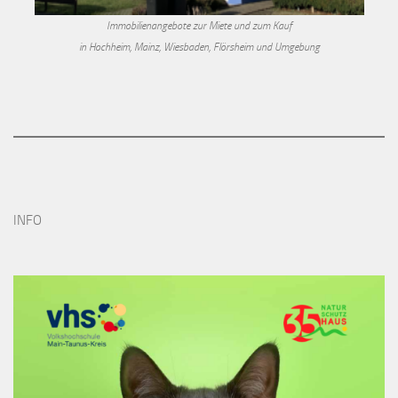
Immobilienangebote zur Miete und zum Kauf
in Hochheim, Mainz, Wiesbaden, Flörsheim und Umgebung
INFO