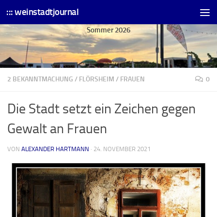
::: weinstadtjournal
Skip to content
Sommer 2026
2 BEKANNTMACHUNG
/
FLÖRSHEIM
/
FRAUEN
0
Die Stadt setzt ein Zeichen gegen
Gewalt an Frauen
VON
ALEXANDER HARTMANN
·
24. NOVEMBER 2021