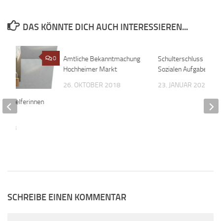
DAS KÖNNTE DICH AUCH INTERESSIEREN...
0
Amtliche Bekanntmachung
0
Schulterschluss bei d
Hochheimer Markt
Sozialen Aufgaben
26. OKTOBER 2018
23. JANUAR 2020
 Wahlhelferinnen
lfer
 2023
SCHREIBE EINEN KOMMENTAR