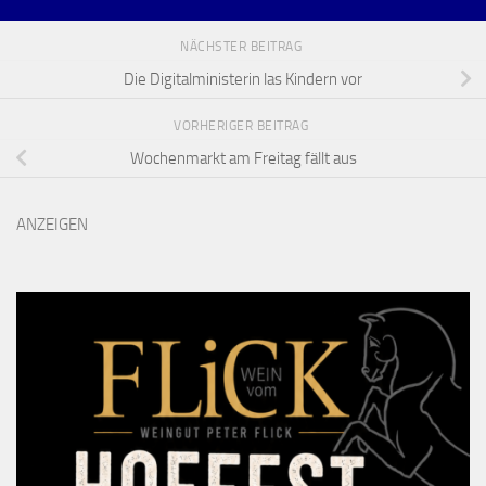
NÄCHSTER BEITRAG
Die Digitalministerin las Kindern vor
VORHERIGER BEITRAG
Wochenmarkt am Freitag fällt aus
ANZEIGEN