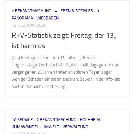
2 BEKANNTMACHUNG
/
4 LEBEN & SOZIALES
/
9
PANORAMA
/
WIESBADEN
12. FEBRUAR 2026
R+V-Statistik zeigt: Freitag, der 13.,
ist harmlos
(ots) Freitage, die auf den 13. fallen, gelten als
Unglückstage. Doch die R+V-Statistik hält dagegen: In den
vergangenen 20 Jahren traten an solchen Tagen sogar
weniger Schäden ein als an anderen. Sowohl in der Kfz- als
auch in der Sachversicherung...
10 SERVICE
/
2 BEKANNTMACHUNG
/
HOCHHEIM
/
KLIMAWANDEL
/
UMWELT
/
VERWALTUNG