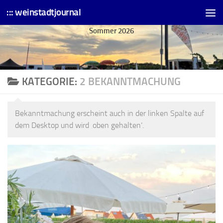
::: weinstadtjournal
Skip to content
Sommer 2026
KATEGORIE:
2 BEKANNTMACHUNG
Bekanntmachung erscheint auch in der linken Spalte auf
dem Desktop und wird ‚oben gehalten‘.