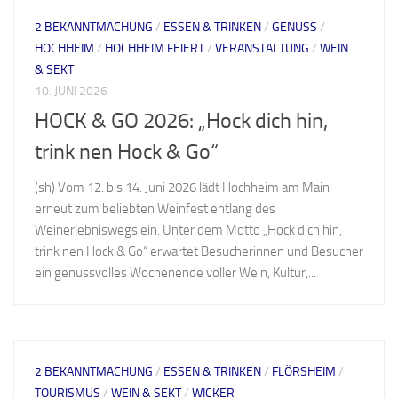
2 BEKANNTMACHUNG
/
ESSEN & TRINKEN
/
GENUSS
/
HOCHHEIM
/
HOCHHEIM FEIERT
/
VERANSTALTUNG
/
WEIN
& SEKT
10. JUNI 2026
HOCK & GO 2026: „Hock dich hin,
trink nen Hock & Go“
(sh) Vom 12. bis 14. Juni 2026 lädt Hochheim am Main
erneut zum beliebten Weinfest entlang des
Weinerlebniswegs ein. Unter dem Motto „Hock dich hin,
trink nen Hock & Go“ erwartet Besucherinnen und Besucher
ein genussvolles Wochenende voller Wein, Kultur,...
2 BEKANNTMACHUNG
/
ESSEN & TRINKEN
/
FLÖRSHEIM
/
TOURISMUS
/
WEIN & SEKT
/
WICKER