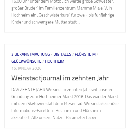
16.00 Uhr unter dem Motto „Ich werde große Schwester,
großer Bruder“ im Familienzentrum Mamma Mia e. V. in
Hochheim ein „Geschwisterkurs“ für zwei- bis fünfjährige
Kinder und schwangere Mütter statt....
2 BEKANNTMACHUNG
/
DIGITALES
/
FLÖRSHEIM
/
GLÜCKWÜNSCHE
/
HOCHHEIM
16. JANUAR 2026
Weinstadtjournal im zehnten Jahr
DAS ZEHNTE JAHR Wir sind im zehnten Jahr seit unserer
Gründung zum Hochheimer Markt 2016. Das war der Markt
mit dem Skytower statt dem Riesenrad. Wir sind als seriöse
Informations-Facette in Hochheim und Flörsheim
akzeptiert. Alle unsere Nutzer Parameter haben...