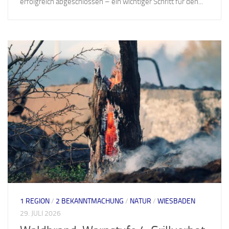
erfolgreich abgeschlossen – ein wichtiger Schritt für den...
1 REGION
/
2 BEKANNTMACHUNG
/
NATUR
/
WIESBADEN
29. JULI 2026