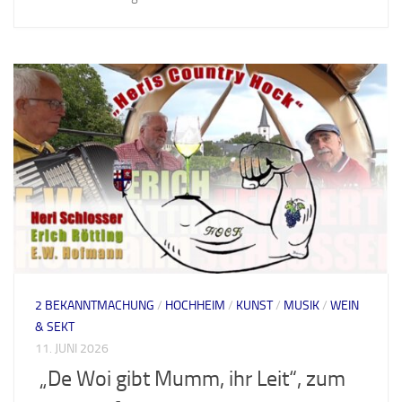
2 BEKANNTMACHUNG
/
HOCHHEIM
/
KUNST
/
MUSIK
/
WEIN
& SEKT
11. JUNI 2026
„De Woi gibt Mumm, ihr Leit“, zum