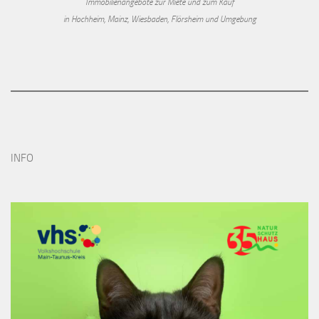
Immobilienangebote zur Miete und zum Kauf
in Hochheim, Mainz, Wiesbaden, Flörsheim und Umgebung
INFO