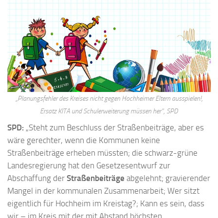
„Planungsfehler des Kreises nicht gegen Hochheimer Eltern ausspielen!,
Ersatz KITA und Schulerweiterung müssen her“, SPD
SPD:
„Steht zum Beschluss der Straßenbeiträge, aber es
wäre gerechter, wenn die Kommunen keine
Straßenbeiträge erheben müssten; die schwarz-grüne
Landesregierung hat den Gesetzesentwurf zur
Abschaffung der
Straßenbeiträge
abgelehnt; gravierender
Mangel in der kommunalen Zusammenarbeit; Wer sitzt
eigentlich für Hochheim im Kreistag?; Kann es sein, dass
wir – im Kreis mit der mit Abstand höchsten