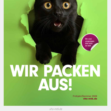
vhs-mtk.de