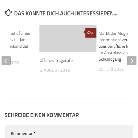
DAS KÖNNTE DICH AUCH INTERESSIEREN...
lt steht für die
0
0
Markt der Möglichkei
telpunkt – Jan
Informationsveransta
 Spitzenkandidat
über berufliche Maß
eim
im Anschluss an den
Schulabgang
Offenes Tragecafé
MBER 2020
29. JUNI 2022
6. AUGUST 2019
SCHREIBE EINEN KOMMENTAR
Kommentar
*