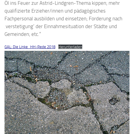
Öl ins Feuer zur Astrid-Lindgren-Thema kippen; mehr
qualifizierte Erzieher/innen und pädagögisches
Fachpersonal ausbilden und einsetzen; Forderung nach
‚verstetigung‘ der Einnahmesituation der Städte und
Gemeinden; etc.“
GAL: Die Linke_HH-Rede 2018
Herunterladen