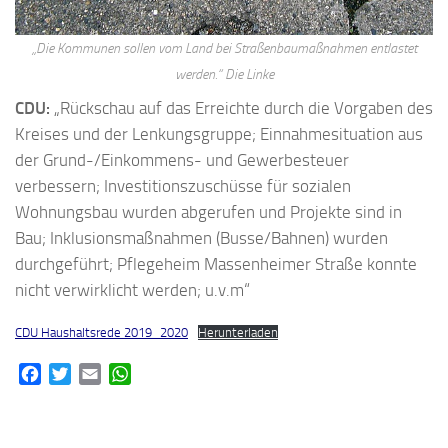
„Die Kommunen sollen vom Land bei Straßenbaumaßnahmen entlastet
werden.“ Die Linke
CDU:
„Rückschau auf das Erreichte durch die Vorgaben des
Kreises und der Lenkungsgruppe; Einnahmesituation aus
der Grund-/Einkommens- und Gewerbesteuer
verbessern; Investitionszuschüsse für sozialen
Wohnungsbau wurden abgerufen und Projekte sind in
Bau; Inklusionsmaßnahmen (Busse/Bahnen) wurden
durchgeführt; Pflegeheim Massenheimer Straße konnte
nicht verwirklicht werden; u.v.m“
CDU Haushaltsrede 2019_2020
Herunterladen
Facebook
Twitter
Email
WhatsApp