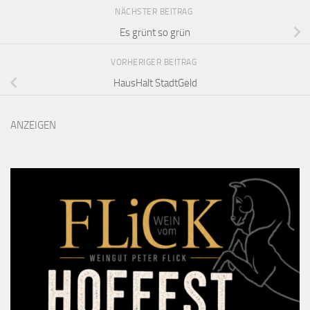
NÄCHSTER BEITRAG
Es grünt so grün
VORHERIGER BEITRAG
HausHalt StadtGeld
ANZEIGEN