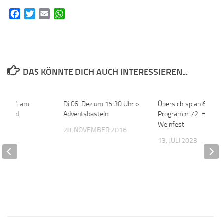
Facebook
Twitter
Email
WhatsApp
DAS KÖNNTE DICH AUCH INTERESSIEREN...
 e. V. am
0
Di 06. Dez um 15:30 Uhr >
0
Übersichtsplan &
rstand
Adventsbasteln
Programm 72. Hochh
Weinfest
 2019
28. NOVEMBER 2016
13. JULI 2023