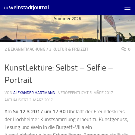
::: weinstadtjournal
Skip to content
Sommer 2026
2 BEKANNTMACHUNG
/
3 KULTUR & FREIZEIT
0
KunstLektüre: Selbst – Selfie –
Portrait
VON
ALEXANDER HARTMANN
· VERÖFFENTLICHT
5. MÄRZ 2017
·
AKTUALISIERT
2. MÄRZ 2017
Am
So
12.3.2017 um 17:30
Uhr lädt der Freundeskreis
der Hochheimer Kunstsammlung erneut zu Kunstgenuss,
Lesung und Wein in die Burgeff-Villa ein.