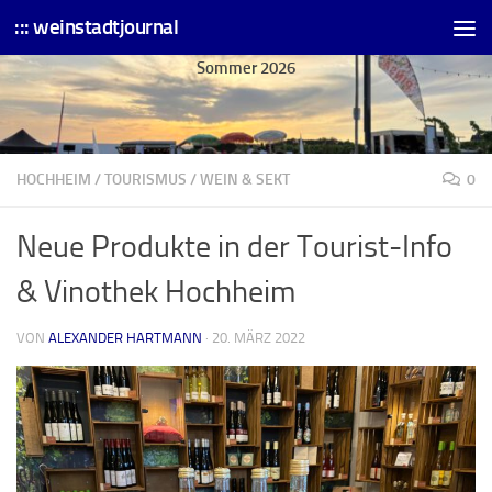
::: weinstadtjournal
Skip to content
Sommer 2026
HOCHHEIM
/
TOURISMUS
/
WEIN & SEKT
0
Neue Produkte in der Tourist-Info
& Vinothek Hochheim
VON
ALEXANDER HARTMANN
·
20. MÄRZ 2022