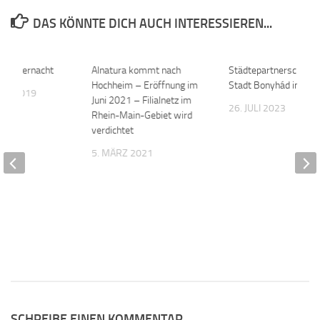
DAS KÖNNTE DICH AUCH INTERESSIEREN...
s Mitternacht
0
Alnatura kommt nach
0
Städtepartnerschaft m
Hochheim – Eröffnung im
Stadt Bonyhád in Ung
BER 2019
Juni 2021 – Filialnetz im
26. JULI 2023
Rhein-Main-Gebiet wird
verdichtet
5. MÄRZ 2021
SCHREIBE EINEN KOMMENTAR