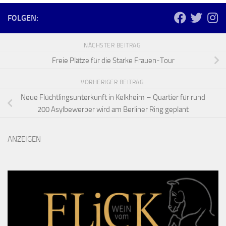
FOLGEN:
NÄCHSTER BEITRAG
Freie Plätze für die Starke Frauen-Tour
VORHERIGER BEITRAG
Neue Flüchtlingsunterkunft in Kelkheim – Quartier für rund
200 Asylbewerber wird am Berliner Ring geplant
ANZEIGEN