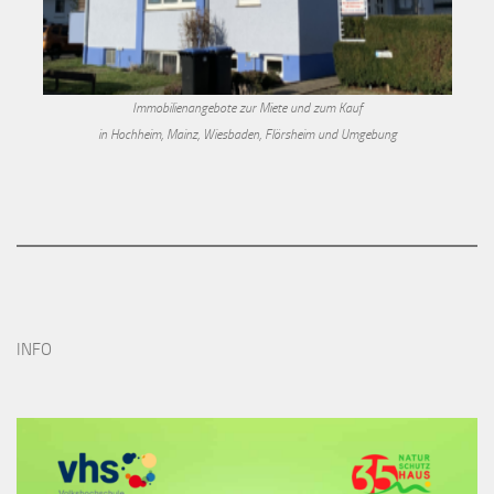
Immobilienangebote zur Miete und zum Kauf
in Hochheim, Mainz, Wiesbaden, Flörsheim und Umgebung
INFO