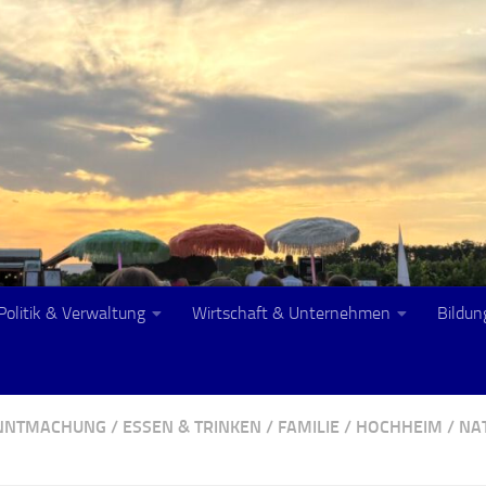
Politik & Verwaltung
Wirtschaft & Unternehmen
Bildun
ANNTMACHUNG
/
ESSEN & TRINKEN
/
FAMILIE
/
HOCHHEIM
/
NA