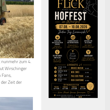
t nunmehr zum 4.
ut Wirschinger
n Fans,
der Zeit der