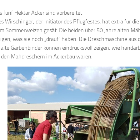
s fünf Hektar Acker sind vorbereitet
s Wirschinger, der Initiator des Pflugfestes, hat extra für d
m Sommerweizen gesät. Die beiden über 50 Jahre alten Mä
igen, was sie noch „drauf“ haben. Die Dreschmaschine aus
 alte Garbenbinder können eindrucksvoll zeigen, wie handarb
r den Mähdreschern im Ackerbau waren.