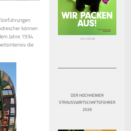
ie Vorführungen
hdrescher können
 dem Jahre 1934
vhs-mtk.de
eitsintensiv die
DER HOCHHEIMER
STRAUSSWIRTSCHAFTSFÜHRER 2
026