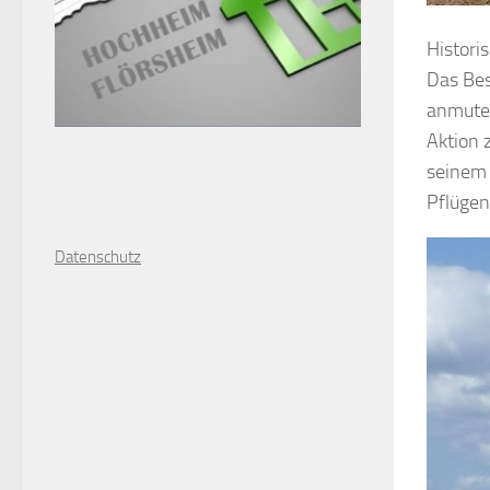
Histori
Das Bes
anmuten
Aktion 
seinem 
Pflügen
D
atenschutz