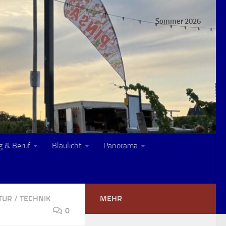
Sommer 2026
g & Beruf
Blaulicht
Panorama
TUR
/
TECHNIK
MEHR
0