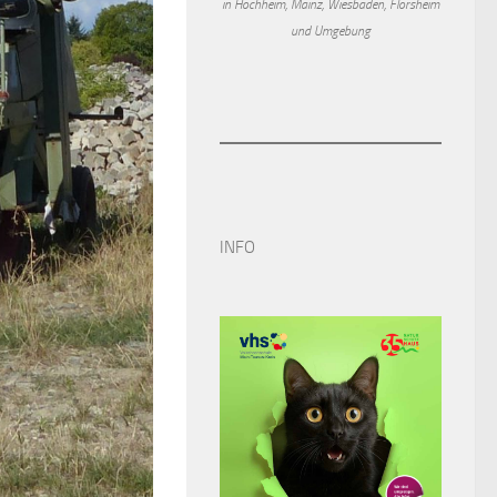
in Hochheim, Mainz, Wiesbaden, Flörsheim
und Umgebung
INFO