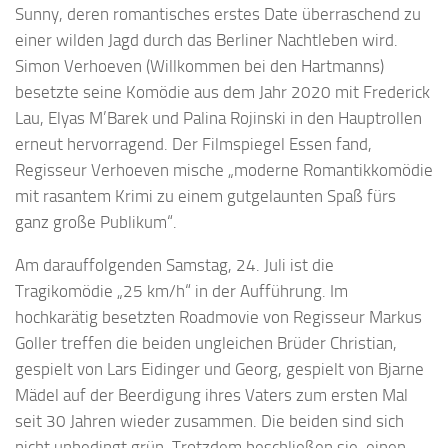
Sunny, deren romantisches erstes Date überraschend zu
einer wilden Jagd durch das Berliner Nachtleben wird.
Simon Verhoeven (Willkommen bei den Hartmanns)
besetzte seine Komödie aus dem Jahr 2020 mit Frederick
Lau, Elyas M’Barek und Palina Rojinski in den Hauptrollen
erneut hervorragend. Der Filmspiegel Essen fand,
Regisseur Verhoeven mische „moderne Romantikkomödie
mit rasantem Krimi zu einem gutgelaunten Spaß fürs
ganz große Publikum“.
Am darauffolgenden Samstag, 24. Juli ist die
Tragikomödie „25 km/h“ in der Aufführung. Im
hochkarätig besetzten Roadmovie von Regisseur Markus
Goller treffen die beiden ungleichen Brüder Christian,
gespielt von Lars Eidinger und Georg, gespielt von Bjarne
Mädel auf der Beerdigung ihres Vaters zum ersten Mal
seit 30 Jahren wieder zusammen. Die beiden sind sich
nicht unbedingt grün. Trotzdem beschließen sie, einen