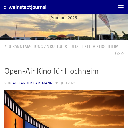
::: weinstadtjournal
Skip to content
Sommer 2026
2 BEKANNTMACHUNG
/
3 KULTUR & FREIZEIT
/
FILM
/
HOCHHEIM
0
Open-Air Kino für Hochheim
VON
ALEXANDER HARTMANN
·
19. JULI 2021