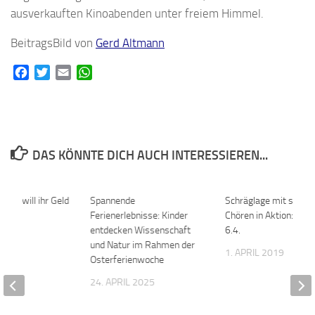
ausverkauften Kinoabenden unter freiem Himmel.
BeitragsBild von
Gerd Altmann
Facebook
Twitter
Email
WhatsApp
DAS KÖNNTE DICH AUCH INTERESSIEREN...
eim will ihr Geld
0
Spannende
0
Schräglage mit sechs
Ferienerlebnisse: Kinder
Chören in Aktion: Sa
entdecken Wissenschaft
6.4.
2019
und Natur im Rahmen der
1. APRIL 2019
Osterferienwoche
24. APRIL 2025