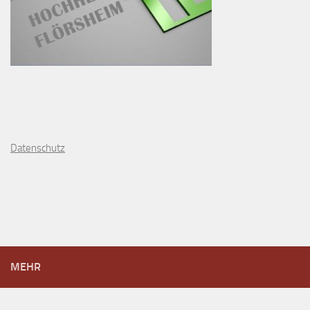
D
atenschutz
MEHR