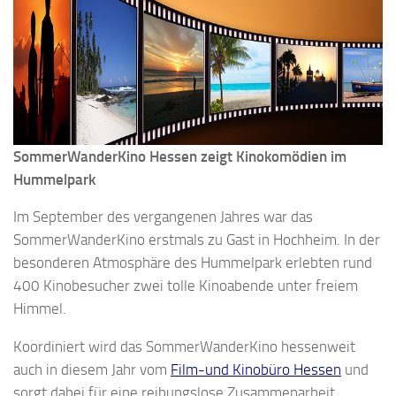
SommerWanderKino Hessen zeigt Kinokomödien im
Hummelpark
Im September des vergangenen Jahres war das
SommerWanderKino erstmals zu Gast in Hochheim. In der
besonderen Atmosphäre des Hummelpark erlebten rund
400 Kinobesucher zwei tolle Kinoabende unter freiem
Himmel.
Koordiniert wird das SommerWanderKino hessenweit
auch in diesem Jahr vom
Film-und Kinobüro Hessen
und
sorgt dabei für eine reibungslose Zusammenarbeit