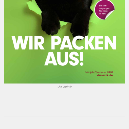
vhs-mtk.de