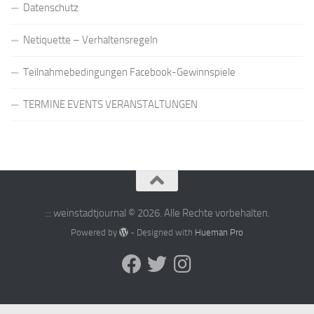
Datenschutz
Netiquette – Verhaltensregeln
Teilnahmebedingungen Facebook-Gewinnspiele
TERMINE EVENTS VERANSTALTUNGEN
::: weinstadtjournal © 2026. Alle Rechte vorbehalten.
Powered by
- Designed with
Hueman Pro