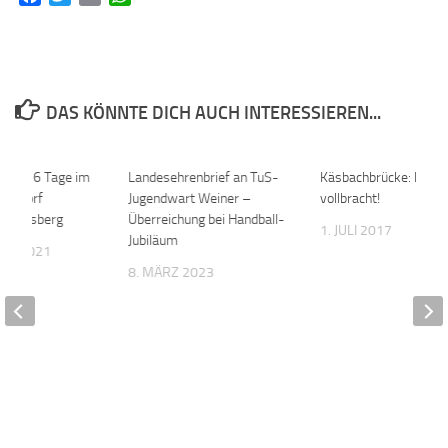
DAS KÖNNTE DICH AUCH INTERESSIEREN...
 jung! 6 Tage im
0
Landesehrenbrief an TuS-
0
Käsbachbrücke: Es ist
riendorf
Jugendwart Weiner –
vollbracht!
Vogelsberg
Überreichung bei Handball-
1. JULI 2017
Jubiläum
BER 2021
8. MÄRZ 2023