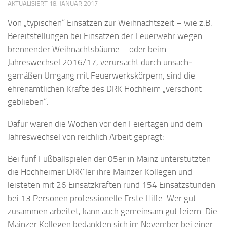
AKTUALISIERT
18. JANUAR 2017
Von „typischen“ Einsätzen zur Weihnachtszeit – wie z.B.
Bereitstel­lungen bei Einsätzen der Feuerwehr wegen
brennender Weihnachts­bäume – oder beim
Jahreswechsel 2016/17, verursacht durch unsach­
gemäßen Umgang mit Feuerwerkskörpern, sind die
ehrenamtlichen Kräfte des DRK Hochheim „verschont
geblieben“.
Dafür waren die Wochen vor den Feiertagen und dem
Jahreswechsel von reichlich Arbeit geprägt:
Bei fünf Fußballspielen der 05er in Mainz unterstützten
die Hochheimer DRK´ler ihre Mainzer Kollegen und
leisteten mit 26 Ein­satzkräften rund 154 Einsatzstunden
bei 13 Personen professionelle Erste Hilfe. Wer gut
zusammen arbeitet, kann auch gemeinsam gut feiern: Die
Mainzer Kollegen bedankten sich im November bei einer