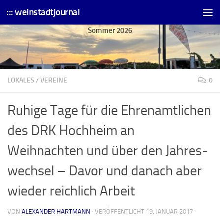
::: weinstadtjournal
Skip to content
Sommer 2026
LOKALES
/
VEREINE
0
Ruhige Tage für die Ehrenamtlichen
des DRK Hochheim an
Weihnachten und über den Jahres­
wechsel – Davor und danach aber
wieder reichlich Arbeit
VON
ALEXANDER HARTMANN
· VERÖFFENTLICHT
19. JANUAR 2017
·