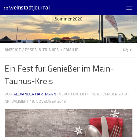
::: weinstadtjournal
Skip to content
Sommer 2026
ANZEIGE
/
ESSEN & TRINKEN
/
FAMILIE
0
Ein Fest für Genießer im Main-
Taunus-Kreis
VON
ALEXANDER HARTMANN
· VERÖFFENTLICHT
19. NOVEMBER 2019
·
AKTUALISIERT
19. NOVEMBER 2019