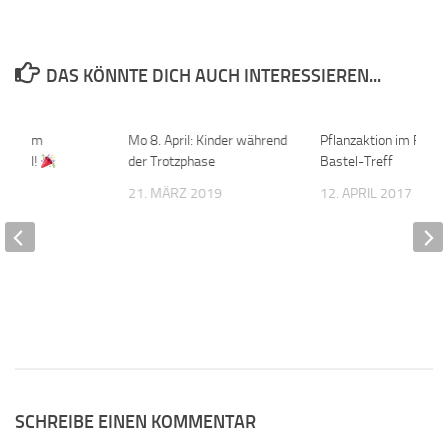
DAS KÖNNTE DICH AUCH INTERESSIEREN...
piel im
0
Mo 8. April: Kinder während
0
Pflanzaktion im Famil
ournal!
der Trotzphase
Bastel-Treff
025
21. MÄRZ 2019
12. APRIL 2017
SCHREIBE EINEN KOMMENTAR