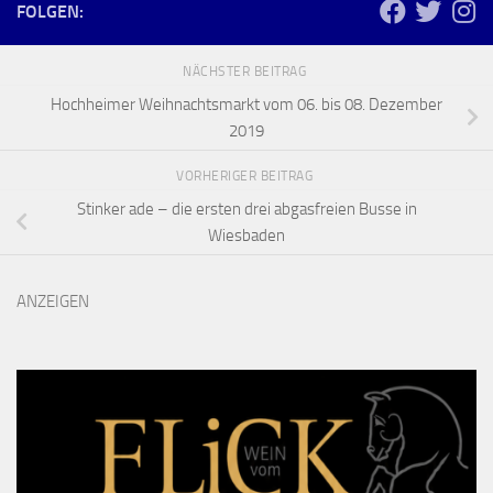
FOLGEN:
NÄCHSTER BEITRAG
Hochheimer Weihnachtsmarkt vom 06. bis 08. Dezember
2019
VORHERIGER BEITRAG
Stinker ade – die ersten drei abgasfreien Busse in
Wiesbaden
ANZEIGEN