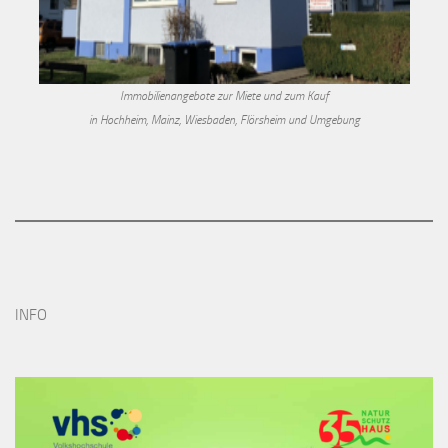
Immobilienangebote zur Miete und zum Kauf
in Hochheim, Mainz, Wiesbaden, Flörsheim und Umgebung
INFO