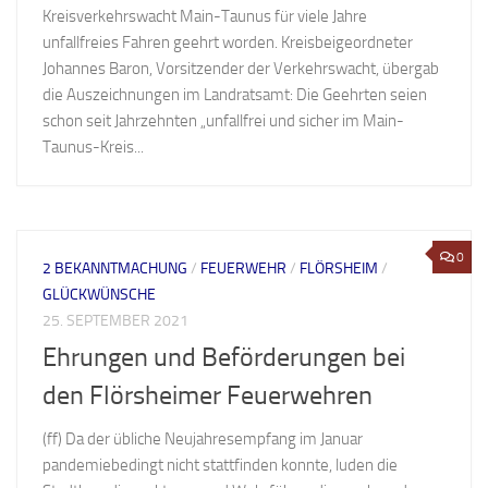
Kreisverkehrswacht Main-Taunus für viele Jahre
unfallfreies Fahren geehrt worden. Kreisbeigeordneter
Johannes Baron, Vorsitzender der Verkehrswacht, übergab
die Auszeichnungen im Landratsamt: Die Geehrten seien
schon seit Jahrzehnten „unfallfrei und sicher im Main-
Taunus-Kreis...
0
2 BEKANNTMACHUNG
/
FEUERWEHR
/
FLÖRSHEIM
/
GLÜCKWÜNSCHE
25. SEPTEMBER 2021
Ehrungen und Beförderungen bei
den Flörsheimer Feuerwehren
(ff) Da der übliche Neujahresempfang im Januar
pandemiebedingt nicht stattfinden konnte, luden die