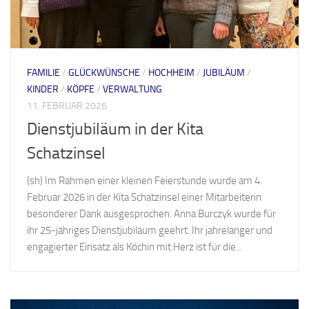
FAMILIE
/
GLÜCKWÜNSCHE
/
HOCHHEIM
/
JUBILÄUM
/
KINDER
/
KÖPFE
/
VERWALTUNG
11. FEBRUAR 2026
Dienstjubiläum in der Kita
Schatzinsel
(sh) Im Rahmen einer kleinen Feierstunde wurde am 4.
Februar 2026 in der Kita Schatzinsel einer Mitarbeiterin
besonderer Dank ausgesprochen. Anna Burczyk wurde für
ihr 25-jähriges Dienstjubiläum geehrt. Ihr jahrelanger und
engagierter Einsatz als Köchin mit Herz ist für die...