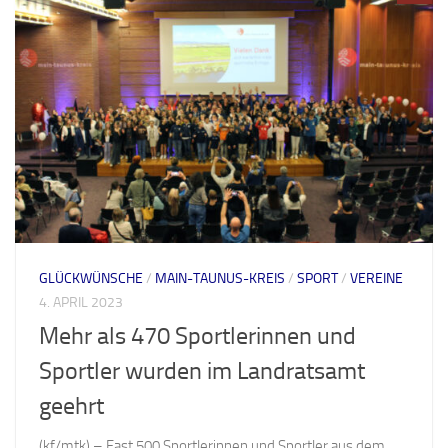
GLÜCKWÜNSCHE
/
MAIN-TAUNUS-KREIS
/
SPORT
/
VEREINE
4. APRIL 2023
Mehr als 470 Sportlerinnen und
Sportler wurden im Landratsamt
geehrt
(kf/mtk) – Fast 500 Sportlerinnen und Sportler aus dem