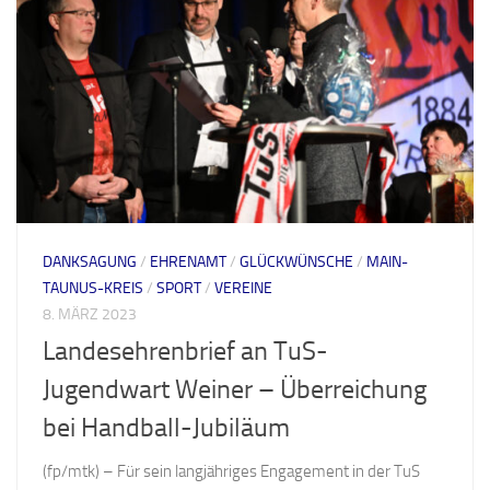
DANKSAGUNG
/
EHRENAMT
/
GLÜCKWÜNSCHE
/
MAIN-
TAUNUS-KREIS
/
SPORT
/
VEREINE
8. MÄRZ 2023
Landesehrenbrief an TuS-
Jugendwart Weiner – Überreichung
bei Handball-Jubiläum
(fp/mtk) – Für sein langjähriges Engagement in der TuS