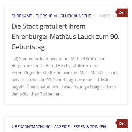
0
EHRENAMT
/
FLÖRSHEIM
/
GLÜCKWÜNSCHE
13. MÄRZ 2021
Die Stadt gratuliert ihrem
Ehrenbürger Mathäus Lauck zum 90.
Geburtstag
(sfl) Stadtverordnetenvorsteher Michael Kröhle und
Bürgermeister Dr. Bernd Blisch gratulieren dem
Ehrenbürger der Stadt Flörsheim am Main, Mathäus Lauck,
herzlich zu dessen 90. Geburtstag, den er am 11. März
begeht. Überschattet wird dieses freudige Ereignis durch
den plötzlichen Tod seiner...
0
2 BEKANNTMACHUNG
/
ANZEIGE
/
ESSEN & TRINKEN
/