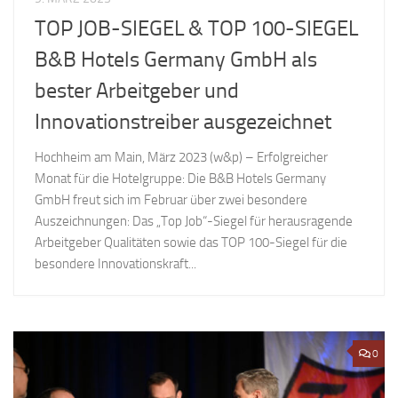
TOP JOB-SIEGEL & TOP 100-SIEGEL
B&B Hotels Germany GmbH als
bester Arbeitgeber und
Innovationstreiber ausgezeichnet
Hochheim am Main, März 2023 (w&p) – Erfolgreicher
Monat für die Hotelgruppe: Die B&B Hotels Germany
GmbH freut sich im Februar über zwei besondere
Auszeichnungen: Das „Top Job“-Siegel für herausragende
Arbeitgeber Qualitäten sowie das TOP 100-Siegel für die
besondere Innovationskraft...
0