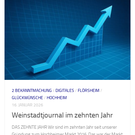
2 BEKANNTMACHUNG
/
DIGITALES
/
FLÖRSHEIM
/
GLÜCKWÜNSCHE
/
HOCHHEIM
16. JANUAR 2026
Weinstadtjournal im zehnten Jahr
DAS ZEHNTE JAHR Wir sind im zehnten Jahr seit unserer
Gründung zum Hochheimer Markt 2016. Das war der Markt