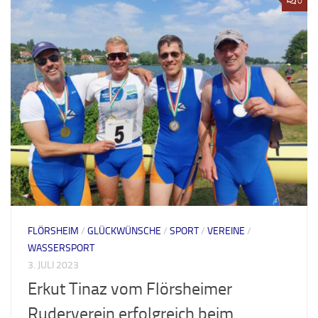
0
FLÖRSHEIM
/
GLÜCKWÜNSCHE
/
SPORT
/
VEREINE
/
WASSERSPORT
3. JULI 2023
Erkut Tinaz vom Flörsheimer
Ruderverein erfolgreich beim