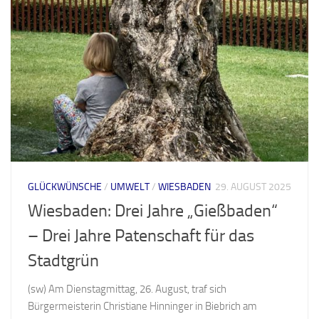
GLÜCKWÜNSCHE
/
UMWELT
/
WIESBADEN
29. AUGUST 2025
Wiesbaden: Drei Jahre „Gießbaden“
– Drei Jahre Patenschaft für das
Stadtgrün
(sw) Am Dienstagmittag, 26. August, traf sich
Bürgermeisterin Christiane Hinninger in Biebrich am