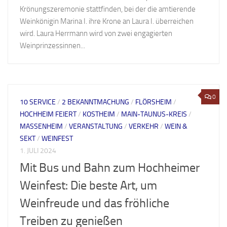
Krönungszeremonie stattfinden, bei der die amtierende
Weinkönigin Marina I. ihre Krone an Laura I. überreichen
wird. Laura Herrmann wird von zwei engagierten
Weinprinzessinnen...
0
10 SERVICE
/
2 BEKANNTMACHUNG
/
FLÖRSHEIM
/
HOCHHEIM FEIERT
/
KOSTHEIM
/
MAIN-TAUNUS-KREIS
/
MASSENHEIM
/
VERANSTALTUNG
/
VERKEHR
/
WEIN &
SEKT
/
WEINFEST
1. JULI 2024
Mit Bus und Bahn zum Hochheimer
Weinfest: Die beste Art, um
Weinfreude und das fröhliche
Treiben zu genießen