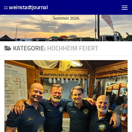
::: weinstadtjournal
Skip to content
Sommer 2026
KATEGORIE:
HOCHHEIM FEIERT