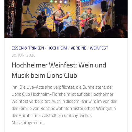
ESSEN & TRINKEN
/
HOCHHEIM
/
VEREINE
/
WEINFEST
30. JUNI 2026
Hochheimer Weinfest: Wein und
Musik beim Lions Club
(hn) Die Live-Acts sind verpflichtet, die Bühne steht: der
Lions Club Hochheim-Flörsheim ist auf das Hochheimer
Weinfest vorbereitet. Auch in diesem Jahr wird im von der
der Familie von Renz bewohnten historischen Weingut in
der Hochheimer Altstadt ein umfangreiches
Musikprogramm...