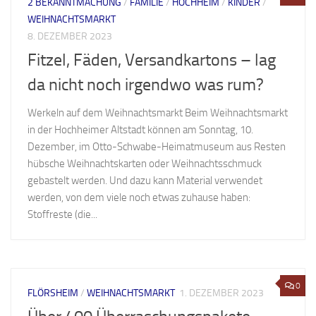
2 BEKANNTMACHUNG
/
FAMILIE
/
HOCHHEIM
/
KINDER
/
WEIHNACHTSMARKT
8. DEZEMBER 2023
Fitzel, Fäden, Versandkartons – lag
da nicht noch irgendwo was rum?
Werkeln auf dem Weihnachtsmarkt Beim Weihnachtsmarkt
in der Hochheimer Altstadt können am Sonntag, 10.
Dezember, im Otto-Schwabe-Heimatmuseum aus Resten
hübsche Weihnachtskarten oder Weihnachtsschmuck
gebastelt werden. Und dazu kann Material verwendet
werden, von dem viele noch etwas zuhause haben:
Stoffreste (die...
0
FLÖRSHEIM
/
WEIHNACHTSMARKT
1. DEZEMBER 2023