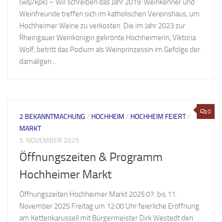
(wsj/kpk) – Wir schreiben das Jahr 2019. Weinkenner und
Weinfreunde treffen sich im katholischen Vereinshaus, um
Hochheimer Weine zu verkosten. Die im Jahr 2023 zur
Rheingauer Weinkönigin gekrönte Hochheimerin, Viktoria
Wolf, betritt das Podium als Weinprinzessin im Gefolge der
damaligen...
0
2 BEKANNTMACHUNG
/
HOCHHEIM
/
HOCHHEIM FEIERT
/
MARKT
5. NOVEMBER 2025
Öffnungszeiten & Programm
Hochheimer Markt
Öffnungszeiten Hochheimer Markt 2025 07. bis 11.
November 2025 Freitag um 12:00 Uhr feierliche Eröffnung
am Kettenkarussell mit Bürgermeister Dirk Westedt den