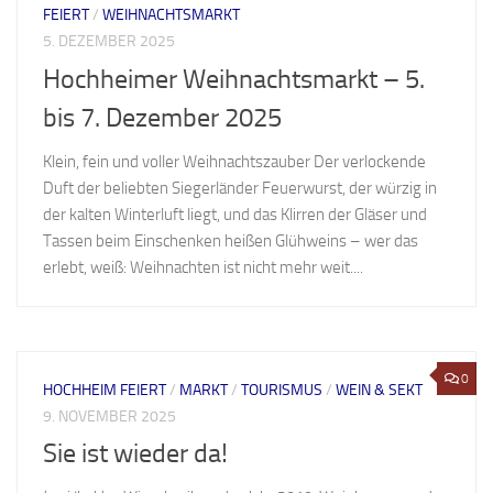
FEIERT
/
WEIHNACHTSMARKT
5. DEZEMBER 2025
Hochheimer Weihnachtsmarkt – 5.
bis 7. Dezember 2025
Klein, fein und voller Weihnachtszauber Der verlockende
Duft der beliebten Siegerländer Feuerwurst, der würzig in
der kalten Winterluft liegt, und das Klirren der Gläser und
Tassen beim Einschenken heißen Glühweins – wer das
erlebt, weiß: Weihnachten ist nicht mehr weit....
0
HOCHHEIM FEIERT
/
MARKT
/
TOURISMUS
/
WEIN & SEKT
9. NOVEMBER 2025
Sie ist wieder da!