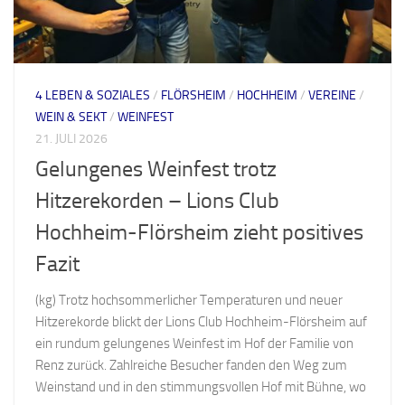
4 LEBEN & SOZIALES
/
FLÖRSHEIM
/
HOCHHEIM
/
VEREINE
/
WEIN & SEKT
/
WEINFEST
21. JULI 2026
Gelungenes Weinfest trotz
Hitzerekorden – Lions Club
Hochheim-Flörsheim zieht positives
Fazit
(kg) Trotz hochsommerlicher Temperaturen und neuer
Hitzerekorde blickt der Lions Club Hochheim-Flörsheim auf
ein rundum gelungenes Weinfest im Hof der Familie von
Renz zurück. Zahlreiche Besucher fanden den Weg zum
Weinstand und in den stimmungsvollen Hof mit Bühne, wo