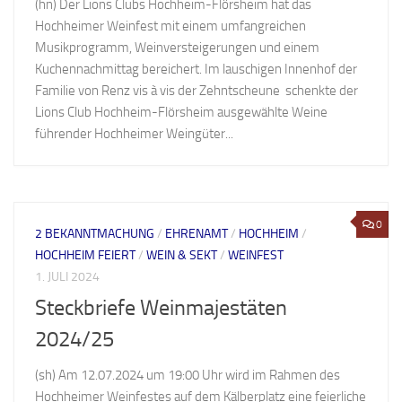
(hn) Der Lions Clubs Hochheim-Flörsheim hat das
Hochheimer Weinfest mit einem umfangreichen
Musikprogramm, Weinversteigerungen und einem
Kuchennachmittag bereichert. Im lauschigen Innenhof der
Familie von Renz vis à vis der Zehntscheune schenkte der
Lions Club Hochheim-Flörsheim ausgewählte Weine
führender Hochheimer Weingüter...
0
2 BEKANNTMACHUNG
/
EHRENAMT
/
HOCHHEIM
/
HOCHHEIM FEIERT
/
WEIN & SEKT
/
WEINFEST
1. JULI 2024
Steckbriefe Weinmajestäten
2024/25
(sh) Am 12.07.2024 um 19:00 Uhr wird im Rahmen des
Hochheimer Weinfestes auf dem Kälberplatz eine feierliche