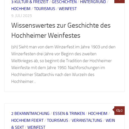
3 KULTUR & FREIZEIT
/
GESCHICHTEN
/
HINTERGRUND
/
HOCHHEIM
/
TOURISMUS
/
WEINFEST
9. JULI 2025
Wissenswertes zur Geschichte des
Hochheimer Weinfestes
(sh) Sieht man von dem Winzerfest im Jahre 1903 und den
Winzerfesten drei Jahre vor Beginn des zweiten
Weltkrieges ab, so beginnt die Tradition der Hochheimer
Weinfeste mit dem Jahre 1950. Nachforschungen im
Hochheimer Stadtarchiv nach den Wurzeln des
Hochheimer...
0
2 BEKANNTMACHUNG
/
ESSEN & TRINKEN
/
HOCHHEIM
/
HOCHHEIM FEIERT
/
TOURISMUS
/
VERANSTALTUNG
/
WEIN
& SEKT
/
WEINFEST