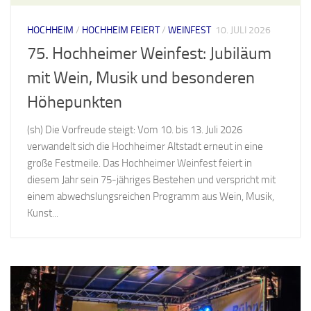
HOCHHEIM
/
HOCHHEIM FEIERT
/
WEINFEST
10. JULI 2026
75. Hochheimer Weinfest: Jubiläum
mit Wein, Musik und besonderen
Höhepunkten
(sh) Die Vorfreude steigt: Vom 10. bis 13. Juli 2026
verwandelt sich die Hochheimer Altstadt erneut in eine
große Festmeile. Das Hochheimer Weinfest feiert in
diesem Jahr sein 75-jähriges Bestehen und verspricht mit
einem abwechslungsreichen Programm aus Wein, Musik,
Kunst...