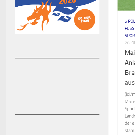
5 PO
FUSS
SPOR
28. 
Mai
Anl
Bre
aus
(jol/
Main
Sport
Landr
der e
stam