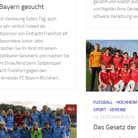
gezahlt und zuletzt au
 Bayern gesucht
und Kapitän Arne Gerke
schwere Verletzung verl
d-Verlosung Guten Tag, auch
s Jahr verlost Indeed als
sponsor von Eintracht Frankfurt elf
besondere Junior-Jobs.
aschen Sie Ihr Kind mit einem
zahlbaren Geschenk und machen Sie
m Einlaufkind beim Spitzenspiel
acht Frankfurt gegen den
dmeister FC Bayern München...
FUSSBALL
/
HOCHHEIM
0
SPORT
/
VEREINE
23. SEPTEMBER 2019
Das Gesetz der 