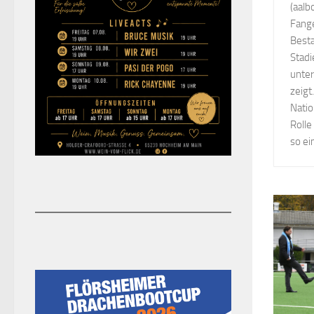
(aalb
Fange
Besta
Stadi
unter
zeigt
Nati
Rolle
so ei