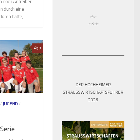
ch noch Antreiber
n durch eine
oren hatte,...
vhs-
mtk.de
0
DER HOCHHEIMER
STRAUSSWIRTSCHAFTSFÜHRER 2
026
/
JUGEND
/
Serie