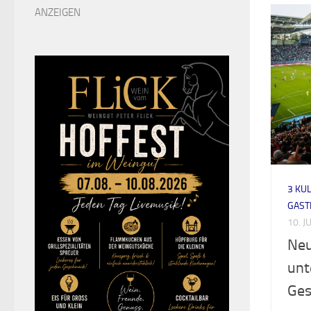
ANZEIGEN
3 KUL
GAST
10. J
Neu
unt
Ges