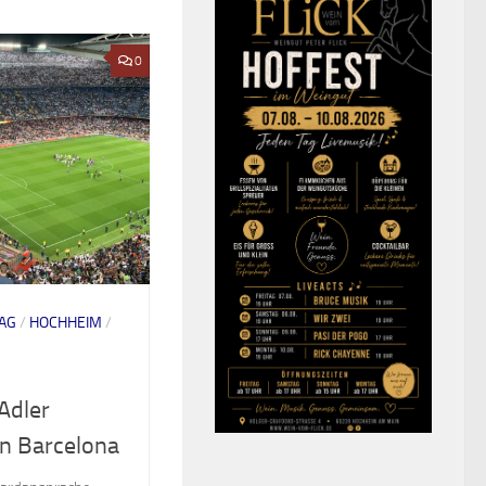
0
AG
/
HOCHHEIM
/
Adler
in Barcelona