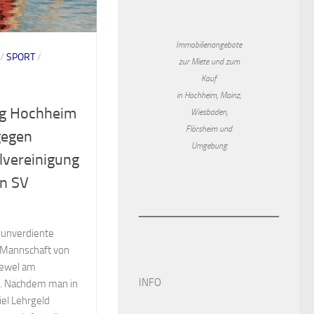
Immobilienangebote
/
SPORT
/
zur Miete und zum
Kauf
in Hochheim, Mainz,
ng Hochheim
Wiesbaden,
Flörsheim und
gegen
Umgebung
lvereinigung
n SV
g unverdiente
 Mannschaft von
Kiewel am
INFO
. Nachdem man in
iel Lehrgeld