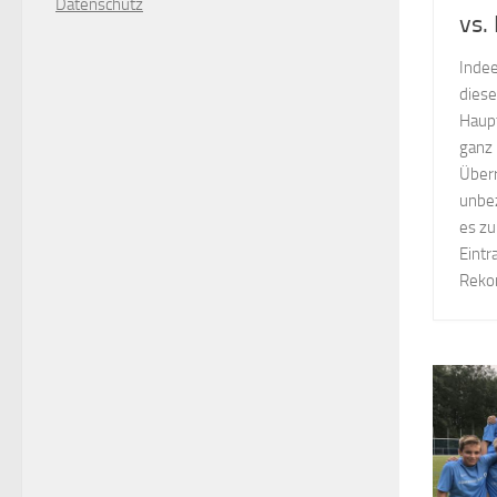
D
atenschutz
vs.
Indee
diese
Haupt
ganz 
Überr
unbe
es zu
Eintr
Rekor