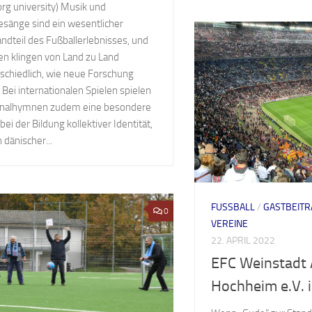
org university) Musik und
sänge sind ein wesentlicher
ndteil des Fußballerlebnisses, und
en klingen von Land zu Land
schiedlich, wie neue Forschung
. Bei internationalen Spielen spielen
onalhymnen zudem eine besondere
 bei der Bildung kollektiver Identität,
n dänischer...
FUSSBALL
/
GASTBEITR
0
VEREINE
22. APRIL 2022
EFC Weinstadt 
Hochheim e.V. 