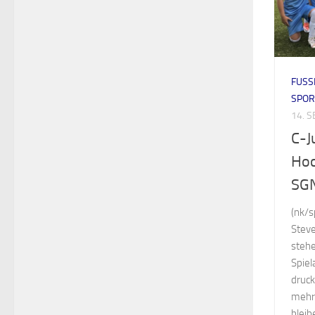
FUSS
SPOR
14. 
C-J
Hoc
SGN
(nk/s
Steve
stehe
Spiel
druck
mehre
bleib