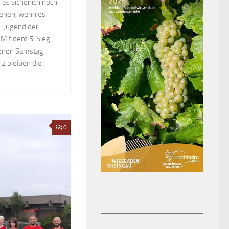
es sicherlich noch
ehen, wenn es
C-Jugend der
Mit dem 5. Sieg
genen Samstag
2 bleiben die
0