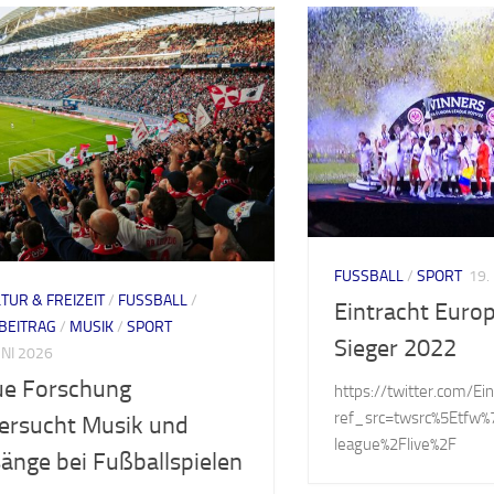
FUSSBALL
/
SPORT
19.
TUR & FREIZEIT
/
FUSSBALL
/
Eintracht Euro
BEITRAG
/
MUSIK
/
SPORT
Sieger 2022
UNI 2026
e Forschung
https://twitter.com/E
ref_src=twsrc%5Etf
ersucht Musik und
league%2Flive%2F
änge bei Fußballspielen