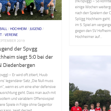
(nk/spvgg) – So könnte 
einige Wochen weiterg
nach den Spielern der 
SpVgg Hochheim geht. 
im 5. Spiel am vergan
BALL
/
HOCHHEIM
/
JUGEND
/
gegen den SV Hofheim 
T
/
VEREINE
Hochheimer auf...
SEPTEMBER 2019
ugend der Spvgg
hheim siegt 5:0 bei der
 Diedenbergen
pvgg) – Er wird oft zitiert, Huub
ns‘ legendärer Satz „Die Null muss
n“, wenn es um eine eher defensive
ausrichtung geht. Dass man auch mit
vollem und variablem Offensivspiel
re Spiele in Folge ohne Gegentor
en kann, zeigt derzeit...