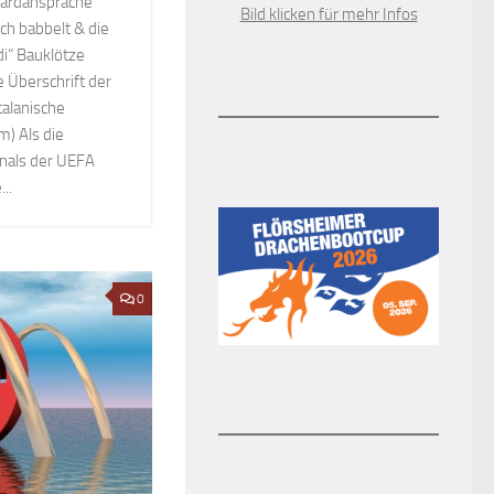
dardansprache
Bild klicken für mehr Infos
ch babbelt & die
di“ Bauklötze
 Überschrift der
talanische
m) Als die
inals der UEFA
..
0