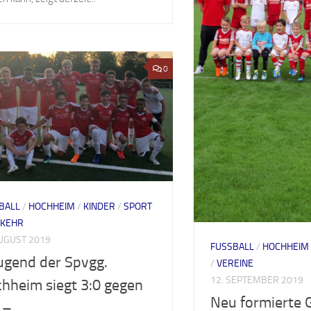
0
BALL
/
HOCHHEIM
/
KINDER
/
SPORT
RKEHR
AUGUST 2019
FUSSBALL
/
HOCHHEIM
ugend der Spvgg.
/
VEREINE
12. SEPTEMBER 2019
hheim siegt 3:0 gegen
Neu formierte G
 –