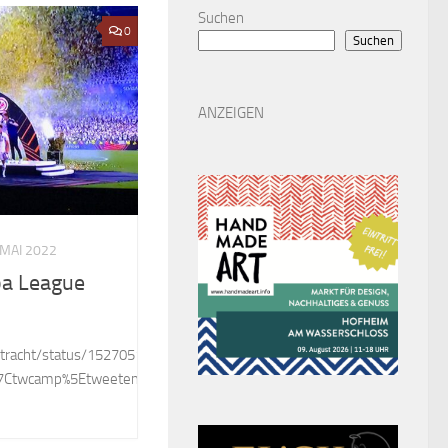
Suchen
0
Suchen
ANZEIGEN
 MAI 2022
pa League
intracht/status/1527051324730253315?
w%7Ctwcamp%5Etweetembed%7Ctwterm%5E1527051324730253315%7Ctw