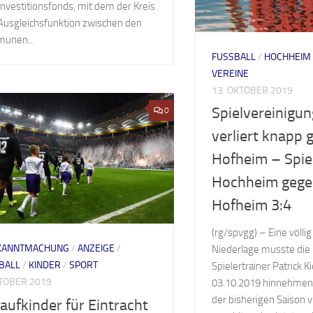
investitionsfonds, mit dem der Kreis
Ausgleichsfunktion zwischen den
unen...
FUSSBALL
/
HOCHHEIM
VEREINE
13. OKTOBER 2019
Spielvereinigu
0
verliert knapp 
Hofheim – Spie
Hochheim gege
Hofheim 3:4
(rg/spvgg) – Eine völli
KANNTMACHUNG
/
ANZEIGE
/
Niederlage musste die
BALL
/
KINDER
/
SPORT
Spielertrainer Patrick 
KTOBER 2019
03.10.2019 hinnehmen
der bisherigen Saison v
laufkinder für Eintracht