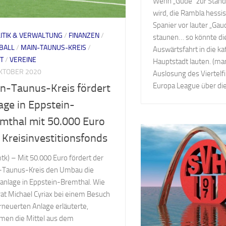
Wenn „Gude“ zur Stan
wird, die Rambla hessis
Spanier vor lauter „Gau
LITIK & VERWALTUNG
/
FINANZEN
/
staunen… so könnte die
BALL
/
MAIN-TAUNUS-KREIS
/
Auswärtsfahrt in die ka
T
/
VEREINE
Hauptstadt lauten. (ma
OKTOBER 2020
Auslosung des Viertelf
Europa League über die.
n-Taunus-Kreis fördert
age in Eppstein-
mthal mit 50.000 Euro
 Kreisinvestitionsfonds
mtk) – Mit 50.000 Euro fördert der
-Taunus-Kreis den Umbau die
anlage in Eppstein-Bremthal. Wie
at Michael Cyriax bei einem Besuch
rneuerten Anlage erläuterte,
men die Mittel aus dem