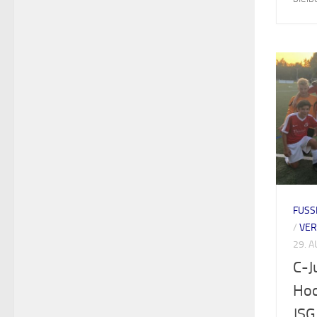
FUSS
/
VE
29. 
C-J
Hoc
JSG