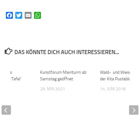
Facebook
Twitter
Email
WhatsApp
DAS KÖNNTE DICH AUCH INTERESSIEREN...
s Clubs
0
Kunstforum Mainturm ab
0
Wald- und Wiesenwo
n ‚die Tafel‘
Samstag geöffnet
der Kita Pusteblume
 2019
28. MAI 2021
14. JUNI 2018