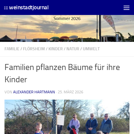
::: weinstadtjournal
Skip to content
Sommer 2026
FAMILIE
/
FLÖRSHEIM
/
KINDER
/
NATUR
/
UMWELT
Familien pflanzen Bäume für ihre
Kinder
VON
ALEXANDER HARTMANN
·
25. MÄRZ 2026