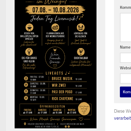
Komm
Nam
Websi
Diese We
verarbei