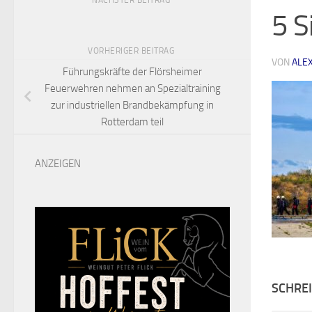
NÄCHSTER BEITRAG
5 S
VORHERIGER BEITRAG
VON
ALE
Führungskräfte der Flörsheimer
Feuerwehren nehmen an Spezialtraining
zur industriellen Brandbekämpfung in
Rotterdam teil
ANZEIGEN
SCHRE