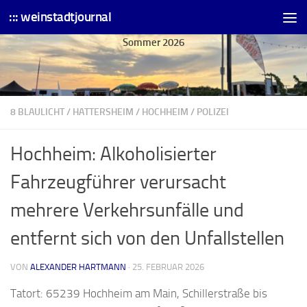
::: weinstadtjournal
Skip to content
Sommer 2026
8 BLAULICHT
/
HATTERSHEIM
/
HOCHHEIM
/
POLIZEI
Hochheim: Alkoholisierter
Fahrzeugführer verursacht
mehrere Verkehrsunfälle und
entfernt sich von den Unfallstellen
VON
ALEXANDER HARTMANN
·
25. FEBRUAR 2026
Tatort: 65239 Hochheim am Main, Schillerstraße bis