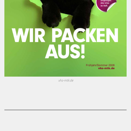
vhs-mtk.de