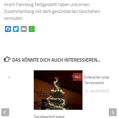
ihrem Fahrzeug festgestellt haben und einen
Zusammenhang mit dem geschilderten Geschehen
vermuten.
Facebook
Twitter
Email
WhatsApp
DAS KÖNNTE DICH AUCH INTERESSIEREN...
bei der
0
0
Einbrecher scheitern 
dt
Terrassentür
019
10. NOVEMBER 201
Dorotheenhof bietet