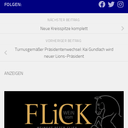
FOLGEN:
NÄCHSTER BEITRAG
Neue Kreisspitze komplett
VORHERIGER BEITRAG
Turnusgemäßer Präsidentenwechsel: Kai Gundlach wird
neuer Lions-Präsident
ANZEIGEN