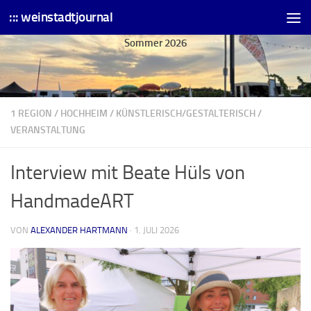
::: weinstadtjournal
Skip to content
Sommer 2026
1 REGION
/
HOCHHEIM
/
KÜNSTLERISCH/GESTALTERISCH
/
VERANSTALTUNG
Interview mit Beate Hüls von
HandmadeART
VON
ALEXANDER HARTMANN
·
1. JULI 2026