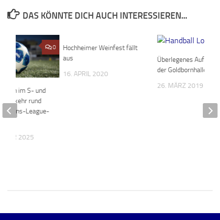
DAS KÖNNTE DICH AUCH INTERESSIEREN...
0
Hochheimer Weinfest fällt
0
aus
Überlegenes Auftreten
der Goldbornhalle
16. APRIL 2020
26. MÄRZ 2019
ungen im S- und
hnverkehr rund
ampions-League-
EMBER 2025