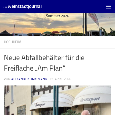
::: weinstadtjournal
Skip to content
Sommer 2026
HOCHHEIM
Neue Abfallbehälter für die
Freifläche „Am Plan“
VON
ALEXANDER HARTMANN
·
15. APRIL 2026