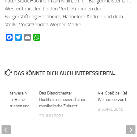
Foto: Stadt Hochheim am Main, v.l.n.r. Bürgermeister Dirk
Westedt mit den beiden Vertreter:innen der
Bürgerstiftung Hochheim, Hannelore Andree und dem
stellv. Vorsitzenden Werner Merkel
Facebook
Twitter
Email
WhatsApp
DAS KÖNNTE DICH AUCH INTERESSIEREN...
 – Keltenverein
0
Das Blasorchester
0
Viel Spaß bei Kabaret
rogramm-Reihe –
Hochheim renoviert für die
Weinprobe von Lenne
ultur erleben und
musikalische Zukunft
3. APRIL 2019
en
23. JULI 2021
 2022