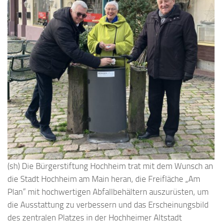
(sh) Die Bürgerstiftung Hochheim trat mit dem Wunsch an
die Stadt Hochheim am Main heran, die Freifläche „Am
Plan“ mit hochwertigen Abfallbehältern auszurüsten, um
die Ausstattung zu verbessern und das Erscheinungsbild
des zentralen Platzes in der Hochheimer Altstadt