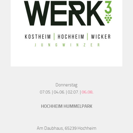
Donnerstag
07.05. | 04.06. | 02.07. |
06.08.
HOCHHEIM HUMMELPARK
Am Daubhaus, 65239 Hochheim