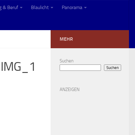
g & Beruf
Blaulicht
Panorama
Sommer 2026
MEHR
Suchen
_IMG_1
Suchen
ANZEIGEN