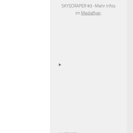
SKYSCRAPER #3 -Mehr Infos
im
Mediaflyer
.