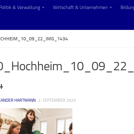
Politik & Verwaltung
Wirtschaft & Unternehmen
Bildun
CHHEIM_10_09_22_IMG_1434
0_Hochheim_10_09_22
4
XANDER HARTMANN
·
2. SEPTEMBER 2025