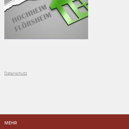
D
atenschutz
MEHR