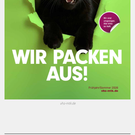
vhs-mtk.de