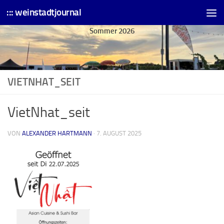
::: weinstadtjournal
Skip to content
Sommer 2026
VIETNHAT_SEIT
VietNhat_seit
VON
ALEXANDER HARTMANN
·
7. AUGUST 2025