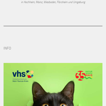
in Hochheim, Mainz, Wiesbaden, Flörsheim und Umgebung
INFO