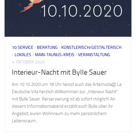
10 SERVICE
/
BERATUNG
/
KÜNSTLERISCH/GESTALTERISCH
/
LOKALES
/
MAIN-TAUNUS-KREIS
/
VERANSTALTUNG
4. OKTOBER 2020
Interieur-Nacht mit Bylle Sauer
Am 10.10.2020 um 18 Uhr heisst euch das Artemoda@ La
Deutsche Vita herzlich Willkommen zur „Interieur Nacht“
mit Bylle Sauer. Rerservierung ist ab sofort möglich! An
diesem Informationsabend erzählt euch Bylle über ihr
Angebot, euren Wohnraum zu mehr persönlichem
Lebensraum...