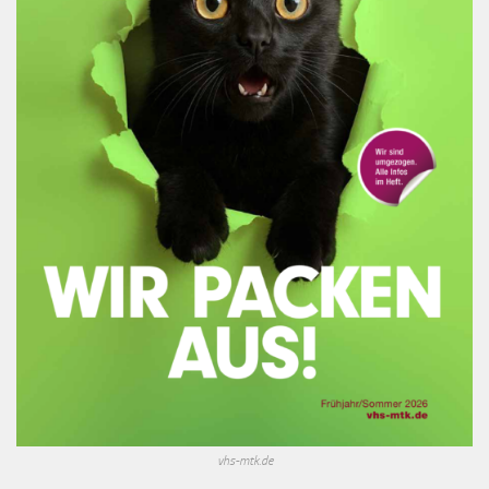
vhs-mtk.de