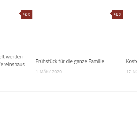
0
Frühstück für die ganze Familie
0
Kost
elt werden
1. MÄRZ 2020
17. 
Vereinshaus