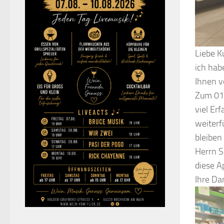
Liebe K
ich hab
Ihnen v
Zum 01.
viel Er
weiterf
bleiben
Herrn S
diese A
Ihre Da