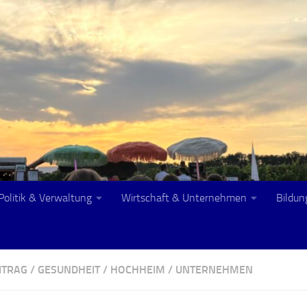
Politik & Verwaltung
Wirtschaft & Unternehmen
Bildun
ITRAG
/
GESUNDHEIT
/
HOCHHEIM
/
UNTERNEHMEN