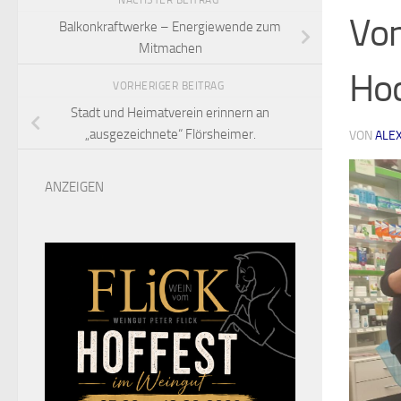
NÄCHSTER BEITRAG
Von
Balkonkraftwerke – Energiewende zum
Mitmachen
Ho
VORHERIGER BEITRAG
Stadt und Heimatverein erinnern an
„ausgezeichnete“ Flörsheimer.
VON
ALE
ANZEIGEN