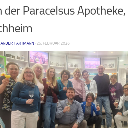
 der Paracelsus Apotheke,
chheim
XANDER HARTMANN
·
25. FEBRUAR 2026