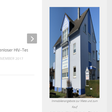
enloser HIV-Test im MTK
0
NOVEMBER 2017
Stillcafé im Familienzent
6. OKTOBER 2021
Immobilienangebote zur Miete und zum
Kauf