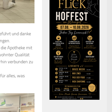
geführt und danke
ungen.
 die Apotheke mit
ohnter Qualität
erhin verbunden zu
für alles, was