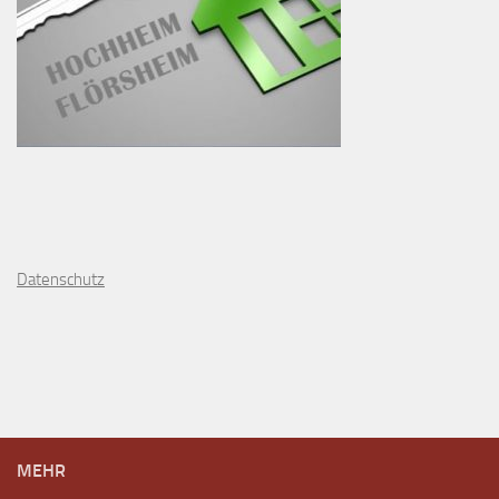
D
atenschutz
MEHR