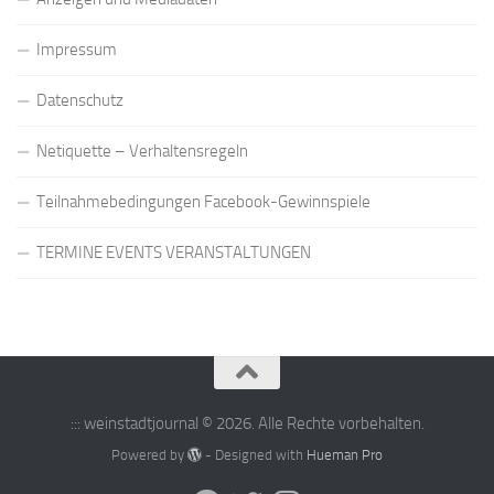
Impressum
Datenschutz
Netiquette – Verhaltensregeln
Teilnahmebedingungen Facebook-Gewinnspiele
TERMINE EVENTS VERANSTALTUNGEN
::: weinstadtjournal © 2026. Alle Rechte vorbehalten.
Powered by
- Designed with
Hueman Pro