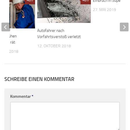
0
0
Einbruch in Supermar
27. MAI 2019
Autofahrer nach
 am frühen
Vorfahrtsverstoß verletzt
lizei rät
12. OKTOBER 2018
MBER 2018
SCHREIBE EINEN KOMMENTAR
Kommentar
*