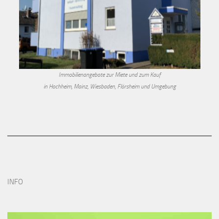
Immobilienangebote zur Miete und zum Kauf
in Hochheim, Mainz, Wiesbaden, Flörsheim und Umgebung
INFO