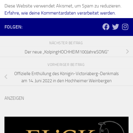
Diese Website verwendet Akismet, um Spam zu reduzieren.
Erfahre, wie deine Kommentardaten verarbeitet werden.
FOLGEN:
NÄCHSTER BEITRAG
Der neue „KolpingHOCHHEIM100JahreSONG“
VORHERIGER BEITRAG
Offizielle Enthüllung des Königin-Victoriaberg-Denkmals
am 14. Juni 2022 in den Hochheimer Weinbergen
ANZEIGEN