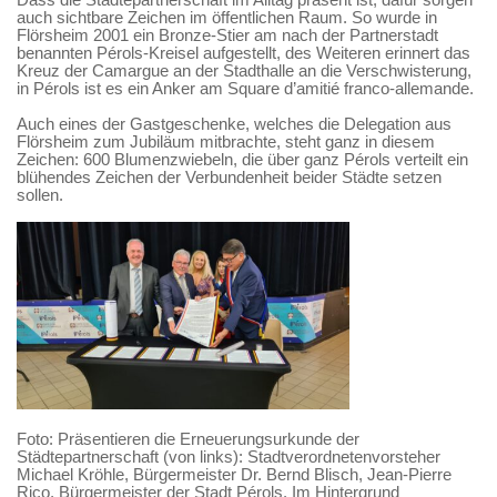
Dass die Städtepartnerschaft im Alltag präsent ist, dafür sorgen
auch sichtbare Zeichen im öffentlichen Raum. So wurde in
Flörsheim 2001 ein Bronze-Stier am nach der Partnerstadt
benannten Pérols-Kreisel aufgestellt, des Weiteren erinnert das
Kreuz der Camargue an der Stadthalle an die Verschwisterung,
in Pérols ist es ein Anker am Square d’amitié franco-allemande.
Auch eines der Gastgeschenke, welches die Delegation aus
Flörsheim zum Jubiläum mitbrachte, steht ganz in diesem
Zeichen: 600 Blumenzwiebeln, die über ganz Pérols verteilt ein
blühendes Zeichen der Verbundenheit beider Städte setzen
sollen.
Foto: Präsentieren die Erneuerungsurkunde der
Städtepartnerschaft (von links): Stadtverordnetenvorsteher
Michael Kröhle, Bürgermeister Dr. Bernd Blisch, Jean-Pierre
Rico, Bürgermeister der Stadt Pérols. Im Hintergrund