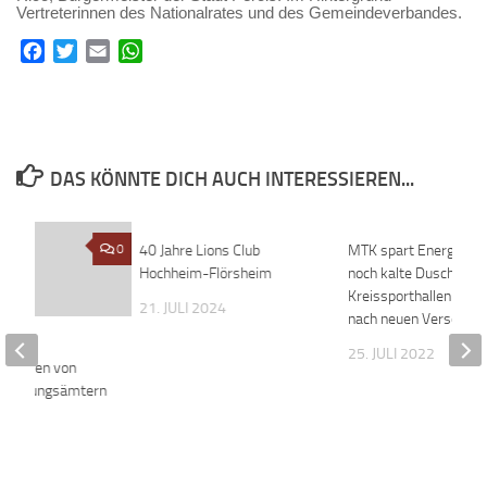
Vertreterinnen des Nationalrates und des Gemeindeverbandes.
Facebook
Twitter
Email
WhatsApp
DAS KÖNNTE DICH AUCH INTERESSIEREN...
0
40 Jahre Lions Club
0
MTK spart Energie – 
Hochheim-Flörsheim
noch kalte Duschen in
Kreissporthallen – Su
21. JULI 2024
nach neuen Versorger
me
25. JULI 2022
ntrollen von
d Ordnungsämtern
 2019