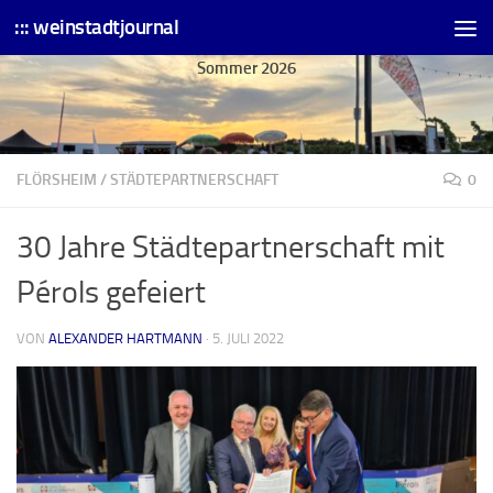
::: weinstadtjournal
Skip to content
Sommer 2026
FLÖRSHEIM
/
STÄDTEPARTNERSCHAFT
0
30 Jahre Städtepartnerschaft mit
Pérols gefeiert
VON
ALEXANDER HARTMANN
·
5. JULI 2022