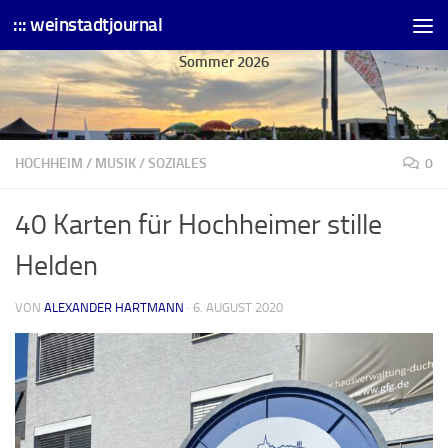
::: weinstadtjournal
Skip to content
Sommer 2026
HOCHHEIM
/
MUSIK
/
SOZIALES
0
40 Karten für Hochheimer stille
Helden
VON
ALEXANDER HARTMANN
·
6. AUGUST 2020