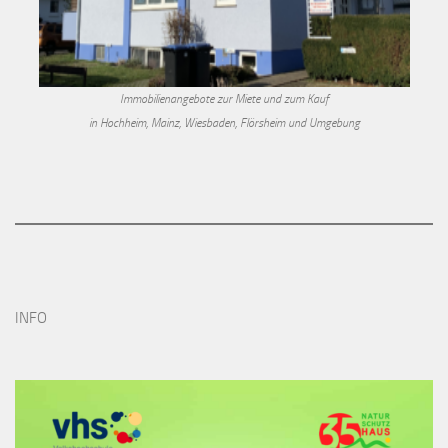
Immobilienangebote zur Miete und zum Kauf
in Hochheim, Mainz, Wiesbaden, Flörsheim und Umgebung
INFO