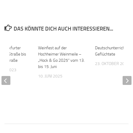
DAS KÖNNTE DICH AUCH INTERESSIEREN...
 Frankfurter
0
Weinfest auf der
0
Deutschunterricht für
viller Straße bis
Hochheimer Weinmeile –
Geflüchtete
mer Straße
„Hock & Go 2025“ vom 13.
23. OKTOBER 2022
bis 15. Juni
BER 2023
10. JUNI 2025