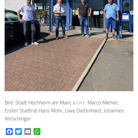
Bild: Stadt Hochheim am Main; v.l.n.r. Marco Merkel,
Erster Stadtrat Hans Mohr, Uwe Diefenhard, Johannes
Wirschinger
Facebook
Twitter
Email
WhatsApp