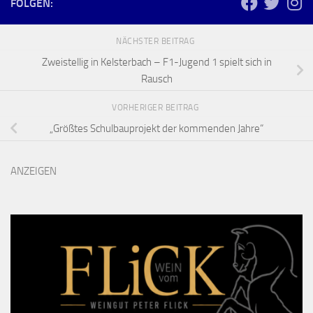
FOLGEN:
NÄCHSTER BEITRAG
Zweistellig in Kelsterbach – F1-Jugend 1 spielt sich in
Rausch
VORHERIGER BEITRAG
„Größtes Schulbauprojekt der kommenden Jahre“
ANZEIGEN