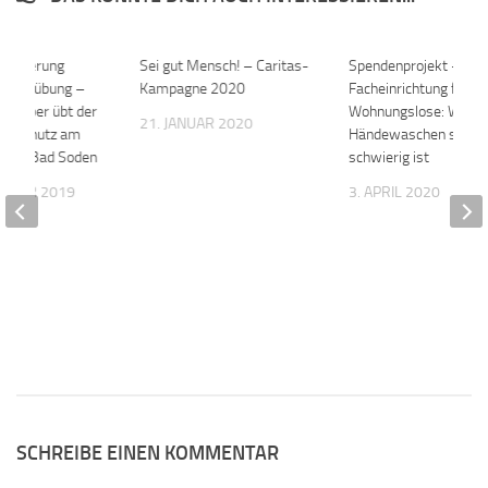
ehinderung
0
Sei gut Mensch! – Caritas-
0
Spendenprojekt –
tungsübung –
Kampagne 2020
Facheinrichtung für
tember übt der
Wohnungslose: Wenn
21. JANUAR 2020
henschutz am
Händewaschen schon
s in Bad Soden
schwierig ist
EMBER 2019
3. APRIL 2020
SCHREIBE EINEN KOMMENTAR