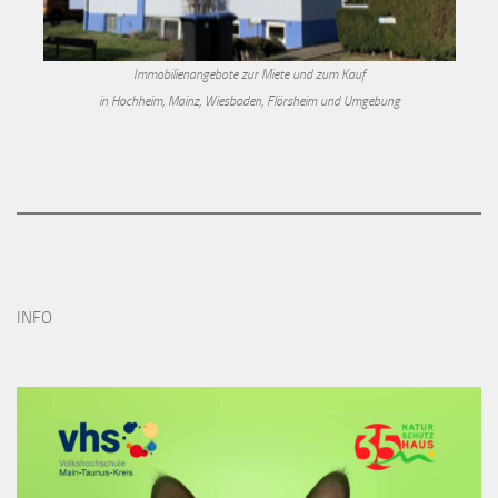
Immobilienangebote zur Miete und zum Kauf
in Hochheim, Mainz, Wiesbaden, Flörsheim und Umgebung
INFO