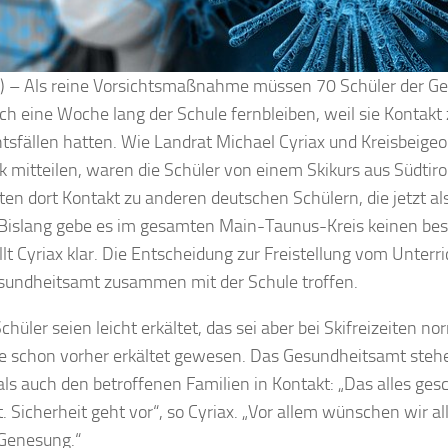
k) – Als reine Vorsichtsmaßnahme müssen 70 Schüler der G
ch eine Woche lang der Schule fernbleiben, weil sie Kontakt
tsfällen hatten. Wie Landrat Michael Cyriax und Kreisbeige
k mitteilen, waren die Schüler von einem Skikurs aus Südtiro
ten dort Kontakt zu anderen deutschen Schülern, die jetzt al
 Bislang gebe es im gesamten Main-Taunus-Kreis keinen bes
ellt Cyriax klar. Die Entscheidung zur Freistellung vom Unterr
sundheitsamt zusammen mit der Schule troffen.
chüler seien leicht erkältet, das sei aber bei Skifreizeiten no
ie schon vorher erkältet gewesen. Das Gesundheitsamt steh
als auch den betroffenen Familien in Kontakt: „Das alles gesc
t. Sicherheit geht vor“, so Cyriax. „Vor allem wünschen wir a
Genesung.“