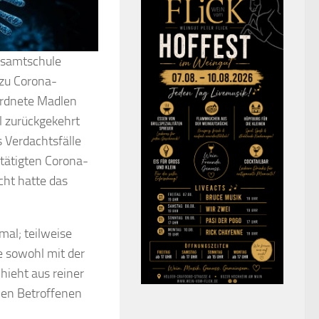
esamtschule
 zu Corona-
ordnete Madlen
l zurückgekehrt
s Verdachtsfälle
tätigten Corona-
icht hatte das
rmal; teilweise
e sowohl mit der
hieht aus reiner
llen Betroffenen