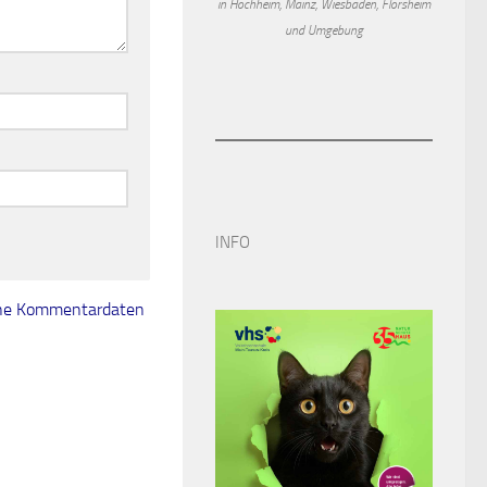
in Hochheim, Mainz, Wiesbaden, Flörsheim
und Umgebung
INFO
eine Kommentardaten