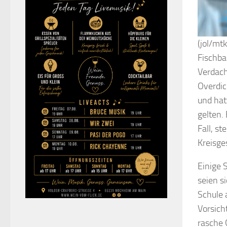
(jol/mt
Fischba
Verdach
Overdic
und hat
gelten.
Fall, st
Kreisge
Einige S
seien s
Schule 
Vorsich
rasche 