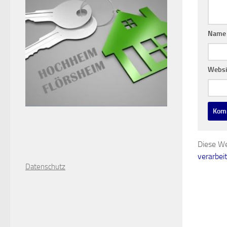
Nam
Websi
Diese We
verarbei
D
atenschutz