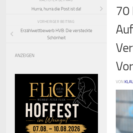
NÄCHSTER BEITRAG
70 
Hurra, hurra die Post ist da!
VORHERIGER BEITRAG
Auf
Erzählwettbewerb HVB: Die versteckte
Schönheit
Ver
ANZEIGEN
Vo
VON
KLA