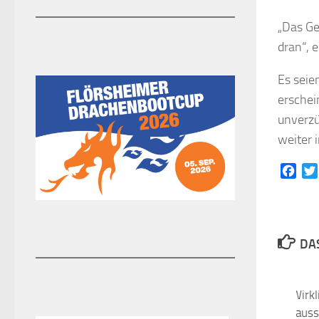
„Das Ge
dran“, e
Es seie
erschei
unverzü
weiter 
Face
DAS
Wahrnehmung und Wirkli
Landratsamt-Herbstausst