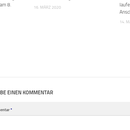
am 8.
lauf
16. MÄRZ 2020
Ansc
14. M
IBE EINEN KOMMENTAR
entar
*