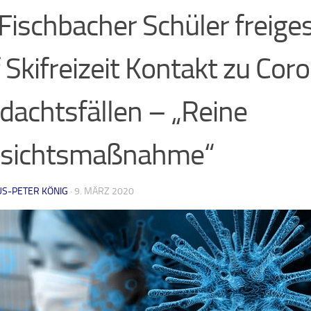
Fischbacher Schüler freiges
 Skifreizeit Kontakt zu Cor
dachtsfällen – „Reine
rsichtsmaßnahme“
US-PETER KÖNIG
·
9. MÄRZ 2020