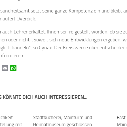
sundheitsamt setzt seine ganze Kompetenz ein und bleibt a
rläutert Overdick.
n auch Lehrer erkältet, Ihnen sei freigestellt worden, ob sie 
nen oder nicht. „Soweit sich neue Entwicklungen ergeben, w
glich handeln“, so Cyriax. Der Kreis werde über entscheide
informieren.
book
Twitter
Email
WhatsApp
 KÖNNTE DICH AUCH INTERESSIEREN...
chkeit –
0
Stadtbücherei, Mainturm und
0
Fast
ellung mit
Heimatmuseum geschlossen
Main