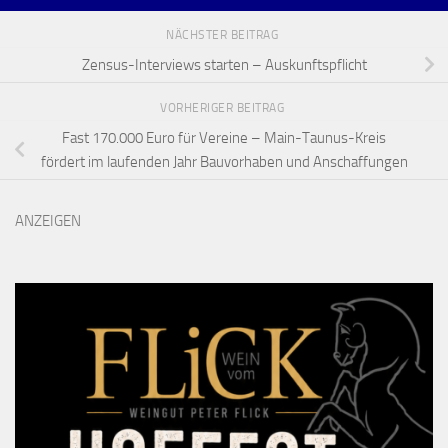
NÄCHSTER BEITRAG
Zensus-Interviews starten – Auskunftspflicht
VORHERIGER BEITRAG
Fast 170.000 Euro für Vereine – Main-Taunus-Kreis
fördert im laufenden Jahr Bauvorhaben und Anschaffungen
ANZEIGEN