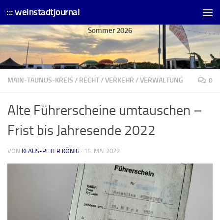
::: weinstadtjournal
Skip to content
Sommer 2026
MAIN-TAUNUS-KREIS
/
RECHT
/
VERKEHR
/
VERWALTUNG
0
Alte Führerscheine umtauschen –
Frist bis Jahresende 2022
VON
KLAUS-PETER KÖNIG
·
14. MAI 2022