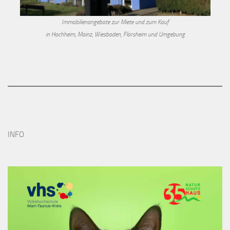
Immobilienangebote zur Miete und zum Kauf
in Hochheim, Mainz, Wiesbaden, Flörsheim und Umgebung
INFO