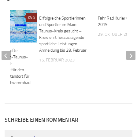
0
Erfolgreiche Sportlerinnen
0
Fahr Rad Kurier Oktob
und Sportler im Main-
2019
Taunus-Kreis gesucht –
29. OKTOBER 2019
Kreis ehrt herausragende
sportliche Leistungen –
Anmeldung bis 28. Februar
in Kriftel
 – Main-Taunus-
15. FEBRUAR 2023
Konrad-
chule für den
eren Standort für
Kreisschwimmbad
019
SCHREIBE EINEN KOMMENTAR