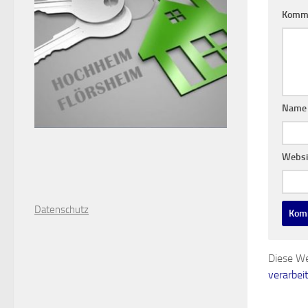
Komm
Nam
Websi
D
atenschutz
Diese We
verarbei