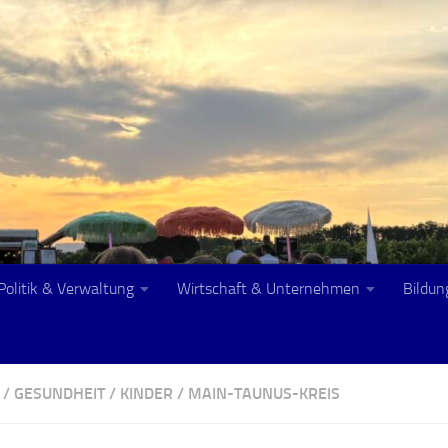
Politik & Verwaltung
Wirtschaft & Unternehmen
Bildun
/
GESUNDHEIT
/
KINDER
/
MAIN-TAUNUS-KREIS