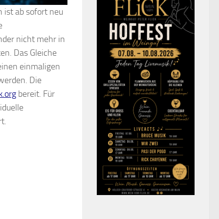
 ist ab sofort neu
e
der nicht mehr in
ten. Das Gleiche
 einen einmaligen
werden. Die
.org
bereit. Für
iduelle
t.