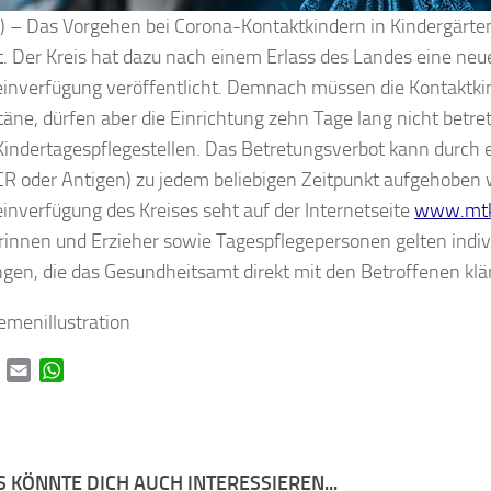
k) – Das Vorgehen bei Corona-Kontaktkindern in Kindergärten
t. Der Kreis hat dazu nach einem Erlass des Landes eine neu
inverfügung veröffentlicht. Demnach müssen die Kontaktkin
äne, dürfen aber die Einrichtung zehn Tage lang nicht betre
r Kindertagespflegestellen. Das Betretungsverbot kann durch
CR oder Antigen) zu jedem beliebigen Zeitpunkt aufgehoben 
inverfügung des Kreises seht auf der Internetseite
www.mtk
rinnen und Erzieher sowie Tagespflegepersonen gelten indiv
gen, die das Gesundheitsamt direkt mit den Betroffenen klär
hemenillustration
book
Twitter
Email
WhatsApp
 KÖNNTE DICH AUCH INTERESSIEREN...