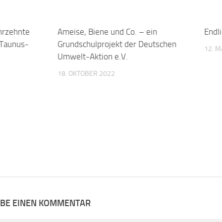
ahrzehnte
0
Ameise, Biene und Co. – ein
0
Endli
-Taunus-
Grundschulprojekt der Deutschen
12. 
Umwelt-Aktion e.V.
18. OKTOBER 2022
IBE EINEN KOMMENTAR