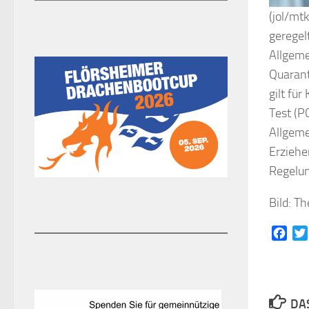
(jol/mt
geregel
Allgeme
Quarant
gilt fü
Test (P
Allgeme
Erziehe
Regelun
Bild: T
Face
DAS