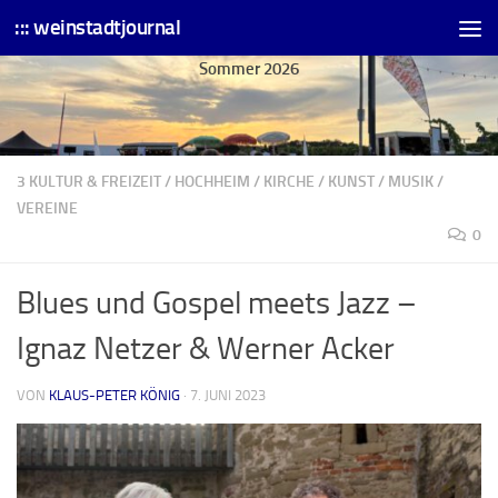
::: weinstadtjournal
Skip to content
Sommer 2026
3 KULTUR & FREIZEIT
/
HOCHHEIM
/
KIRCHE
/
KUNST
/
MUSIK
/
VEREINE
0
Blues und Gospel meets Jazz –
Ignaz Netzer & Werner Acker
VON
KLAUS-PETER KÖNIG
·
7. JUNI 2023