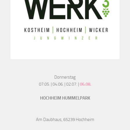
Donnerstag
07.05. | 04.06. | 02.07. |
06.08.
HOCHHEIM HUMMELPARK
Am Daubhaus, 65239 Hochheim