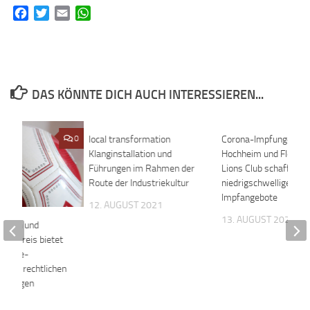
Facebook
Twitter
Email
WhatsApp
DAS KÖNNTE DICH AUCH INTERESSIEREN...
0
local transformation
0
Corona-Impfungen in
Klanginstallation und
Hochheim und Flörsh
Führungen im Rahmen der
Lions Club schafft
Route der Industriekultur
niedrigschwellige
Impfangebote
12. AUGUST 2021
13. AUGUST 2021
tärken und
en“ Kreis bietet
Online-
en zu rechtlichen
n Fragen
 2022