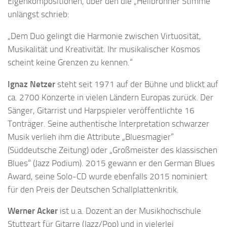
Eigenkompositionen, über den die „Heilbronner Stimme“
unlängst schrieb:
„Dem Duo gelingt die Harmonie zwischen Virtuosität,
Musikalität und Kreativität. Ihr musikalischer Kosmos
scheint keine Grenzen zu kennen.“
Ignaz Netzer
steht seit 1971 auf der Bühne und blickt auf
ca. 2700 Konzerte in vielen Ländern Europas zurück. Der
Sänger, Gitarrist und Harpspieler veröffentlichte 16
Tonträger. Seine authentische Interpretation schwarzer
Musik verlieh ihm die Attribute „Bluesmagier“
(Süddeutsche Zeitung) oder „Großmeister des klassischen
Blues“ (Jazz Podium). 2015 gewann er den German Blues
Award, seine Solo-CD wurde ebenfalls 2015 nominiert
für den Preis der Deutschen Schallplattenkritik.
Werner Acker
ist u.a. Dozent an der Musikhochschule
Stuttgart für Gitarre (Jazz/Pop) und in vielerlei