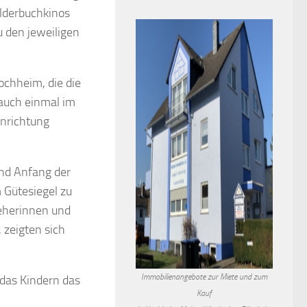
ilderbuchkinos
u den jeweiligen
chheim, die die
 auch einmal im
inrichtung
ind Anfang der
 Gütesiegel zu
zieherinnen und
 zeigten sich
Immobilienangebote zur Miete und zum
 das Kindern das
Kauf