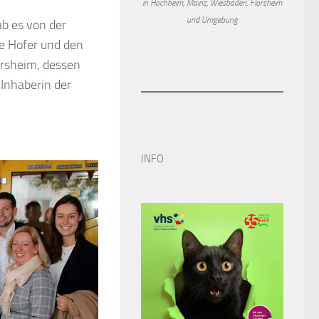
in Hochheim, Mainz, Wiesbaden, Flörsheim
und Umgebung
b es von der
ke Hofer und den
örsheim, dessen
Inhaberin der
INFO