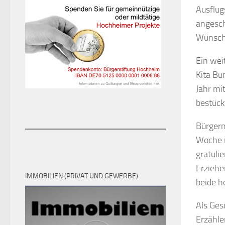
Ausflugs
angesch
Wünsch
Ein wei
Kita Bu
Jahr mi
bestück
Bürgerm
Woche i
gratulie
Erziehe
IMMOBILIEN (PRIVAT UND GEWERBE)
beide h
Als Ges
Erzähle