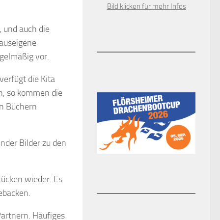
Bild klicken für mehr Infos
a, und auch die
auseigene
egelmäßig vor.
erfügt die Kita
en, so kommen die
en Büchern
inder Bilder zu den
tücken wieder. Es
ebacken.
Partnern. Häufiges