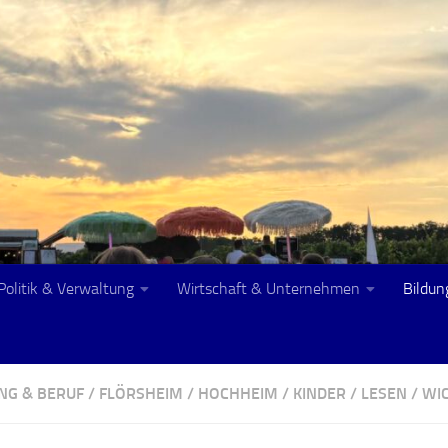
Politik & Verwaltung
Wirtschaft & Unternehmen
Bildun
UNG & BERUF
/
FLÖRSHEIM
/
HOCHHEIM
/
KINDER
/
LESEN
/
WI