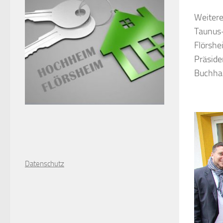
Weitere
Taunus-
Flörshe
Präside
Buchhan
D
atenschutz