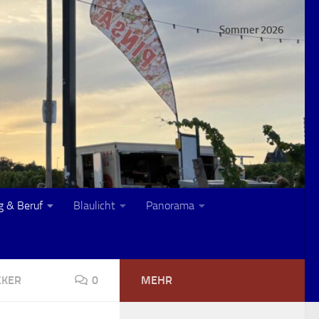
Sommer 2026
g & Beruf
Blaulicht
Panorama
CKER
0
MEHR