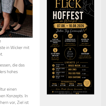
e
ste in Wicker mit
t.
essen, die das
ders hohes
ltur einen
hen Konzepts. In
chern
vor, Ziel ist