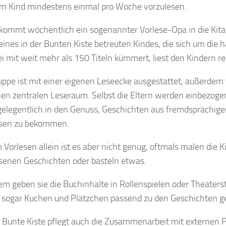
em Kind mindestens einmal pro Woche vorzulesen.
kommt wöchentlich ein sogenannter
Vorlese-Opa
in die Kit
eines in der Bunten Kiste betreuten Kindes, die sich um die
h
i
mit weit mehr als 150 Titeln kümmert, liest den Kindern r
uppe ist mit einer
eigenen Leseecke
ausgestattet, außerdem v
inen
zentralen Leseraum
. Selbst die Eltern werden einbezog
gelegentlich in den Genuss, Geschichten aus fremdsprachig
esen zu bekommen.
 Vorlesen allein ist es aber nicht genug, oftmals malen die K
senen Geschichten oder basteln etwas.
em geben sie die
Buchinhalte
in Rollenspielen oder Theaters
sogar Kuchen und Plätzchen passend zu den Geschichten g
a Bunte Kiste pflegt auch die Zusammenarbeit mit externen 