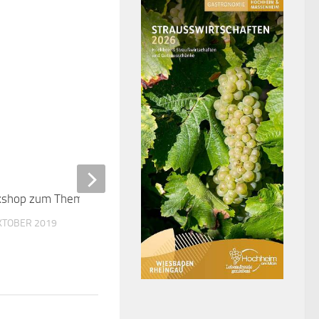
shop zum Thema Inneres Kind
0
OKTOBER 2019
Sperrung der Opelbrücke 
Fahrtrichtung Rüsselshei
4. APRIL 2022