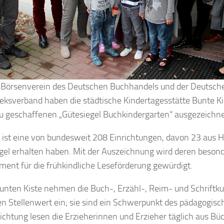
r Börsenverein des Deutschen Buchhandels und der Deutsch
heksverband haben die städtische Kindertagesstätte Bunte Ki
 geschaffenen „Gütesiegel Buchkindergarten“ ausgezeichne
a ist eine von bundesweit 208 Einrichtungen, davon 23 aus H
gel erhalten haben. Mit der Auszeichnung wird deren beson
ent für die frühkindliche Leseförderung gewürdigt.
Bunten Kiste nehmen die Buch-, Erzähl-, Reim- und Schriftku
en Stellenwert ein; sie sind ein Schwerpunkt des pädagogisc
richtung lesen die Erzieherinnen und Erzieher
täglich
aus Bü