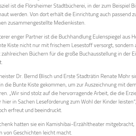
ziel ist die
Flörsheimer Stadtbücherei
, in der zum Beispiel B
aut werden. Von dort erhält die Einrichtung auch passend z
en zusammengestellte Medienkisten.
terer enger Partner ist die
Buchhandlung Eulenspiegel
aus Ho
nte Kiste nicht nur mit frischem Lesestoff versorgt, sondern
t zahlreichen Büchern für die große Buchausstellung in der E
t.
eister Dr. Bernd Blisch und Erste Stadträtin Renate Mohr s
n die Bunte Kiste gekommen, um zur Auszeichnung mit dem
ren. „Wir sind stolz auf die hervorragende Arbeit, die die Er
r hier in Sachen Leseförderung zum Wohl der Kinder leisten“,
och erfreut und beeindruckt.
chenk hatten sie ein Kamishibai-Erzähltheater mitgebracht,
n von Geschichten leicht macht.