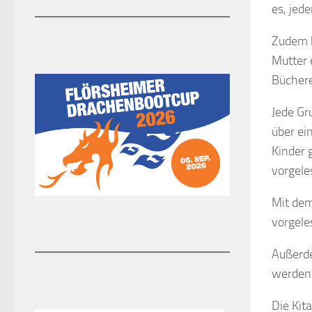
es, jed
Zudem 
Mutter 
Büchere
Jede Gr
über e
Kinder 
vorgel
Mit dem
vorgele
Außerd
werden 
Die Kit