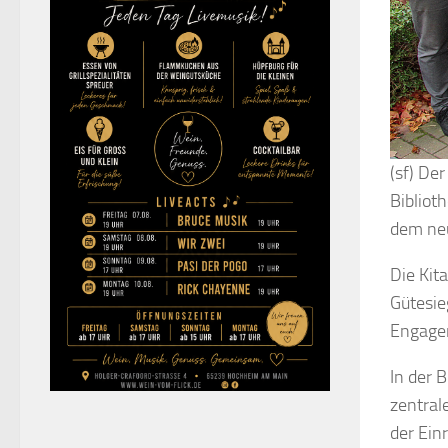
(sf) De
Bibliot
dem neu
Die Kit
Gütesie
Engagem
In der 
zentral
der Ein