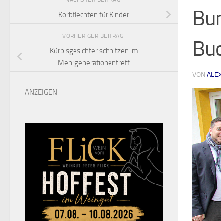
NÄCHSTER BEITRAG
Bun
Korbflechten für Kinder
VORHERIGER BEITRAG
Buc
Kürbisgesichter schnitzen im
Mehrgenerationentreff
VON
ALE
ANZEIGEN