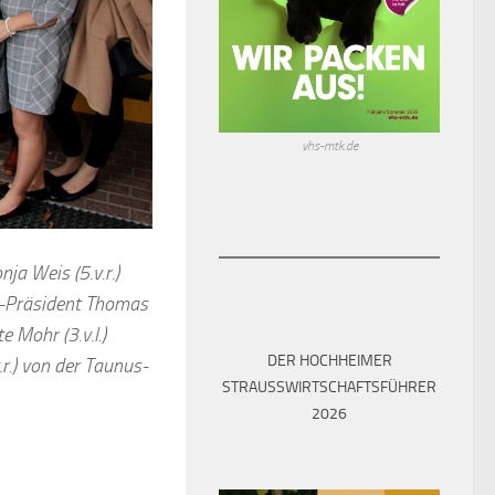
vhs-mtk.de
nja Weis (5.v.r.)
ub-Präsident Thomas
e Mohr (3.v.l.)
DER HOCHHEIMER
v.r.) von der Taunus-
STRAUSSWIRTSCHAFTSFÜHRER 2
026