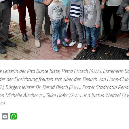
e Leiterin der Kita Bunte Kiste, Petra Fritsch (4.v.r.), Erzieherin So
der der Einrichtung freuten sich über den Besuch von Lions-Cl
l.), Bürgermeister Dr. Bernd Blisch (2.v.l.), Erster Stadträtin Renat
n Michelle Alscher (r.), Silke Hofer (2.v.r.) und Justus Weitzel (3.
se.
book
Twitter
Email
WhatsApp