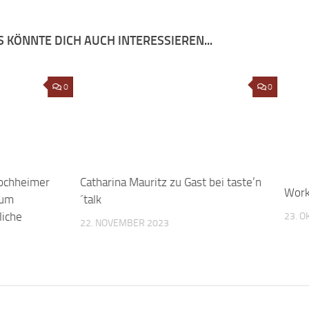
 KÖNNTE DICH AUCH INTERESSIEREN...
ochheimer
0
Catharina Mauritz zu Gast bei taste’n
0
Work
 um
´talk
23. 
liche
22. NOVEMBER 2023
IBE EINEN KOMMENTAR