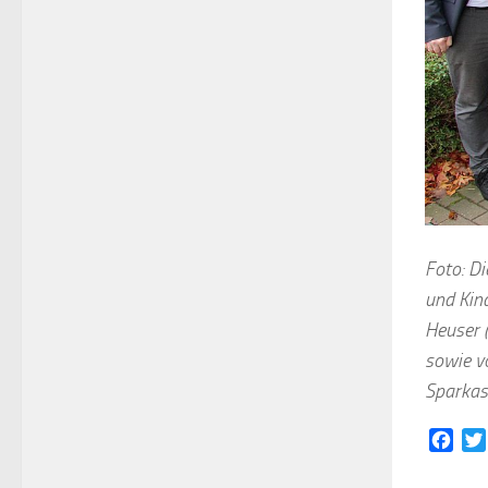
Foto: Di
und Kin
Heuser (
sowie vo
Sparkas
Face