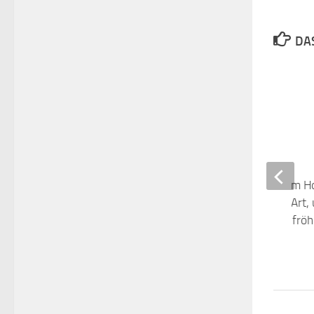
DAS
Mit Bus und Bahn zum H
Weinfest: Die beste Art,
Weinfreude und das fröh
Treiben zu genießen
13. JULI 2023
SCHRE