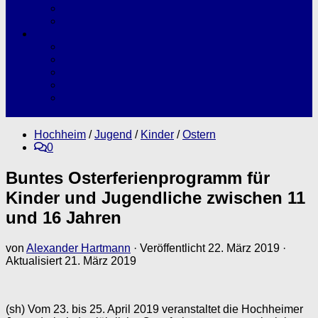
Spendensammlung
Köpfe
Service & Verkehr
Immobilien
Reise
Serien
Verkehr
Unsere Grundsätze für den Einsatz von
Künstlicher Intelligenz
Hochheim
/
Jugend
/
Kinder
/
Ostern
0
Buntes Osterferienprogramm für
Kinder und Jugendliche zwischen 11
und 16 Jahren
von
Alexander Hartmann
· Veröffentlicht
22. März 2019
·
Aktualisiert
21. März 2019
(sh) Vom 23. bis 25. April 2019 veranstaltet die Hochheimer