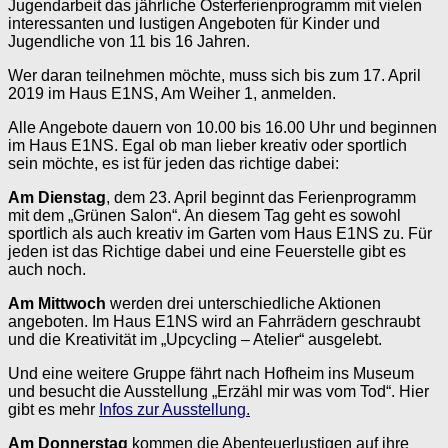
Jugendarbeit das jährliche Osterferienprogramm mit vielen
interessanten und lustigen Angeboten für Kinder und
Jugendliche von 11 bis 16 Jahren.
Wer daran teilnehmen möchte, muss sich bis zum 17. April
2019 im Haus E1NS, Am Weiher 1, anmelden.
Alle Angebote dauern von 10.00 bis 16.00 Uhr und beginnen
im Haus E1NS. Egal ob man lieber kreativ oder sportlich
sein möchte, es ist für jeden das richtige dabei:
Am Dienstag
, dem 23. April beginnt das Ferienprogramm
mit dem „Grünen Salon“. An diesem Tag geht es sowohl
sportlich als auch kreativ im Garten vom Haus E1NS zu. Für
jeden ist das Richtige dabei und eine Feuerstelle gibt es
auch noch.
Am Mittwoch
werden drei unterschiedliche Aktionen
angeboten. Im Haus E1NS wird an Fahrrädern geschraubt
und die Kreativität im „Upcycling – Atelier“ ausgelebt.
Und eine weitere Gruppe fährt nach Hofheim ins Museum
und besucht die Ausstellung „Erzähl mir was vom Tod“. Hier
gibt es mehr
Infos zur Ausstellung.
Am Donnerstag
kommen die Abenteuerlustigen auf ihre