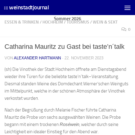
::: weinstadtjournal
Skip to content
Sommer 2026
ESSEN & TRINKEN
/
HOCHHEIM
/
TOURISMUS
/
WEIN & SEKT
0
Catharina Mauritz zu Gast bei taste’n´talk
VON
ALEXANDER HARTMANN
·
22. NOVEMBER 2023
(sh) Die Vinothek der Stadt Hochheim öffnete am Dienstagabend
wieder ihre Türen für die beliebte taste’n´talk–Veranstaltung.
Diesmal standen Weine des Domdechant Werner‘schen Weinguts
im Mittelpunkt, welche in der schönen Atmosphäre der Vinothek
verkostet wurden.
Nach der Begrüßung durch Melanie Fischer führte Catharina
Mauritz die Probe von sechs ausgewählten Weinen. Die Probe
begann mit einem trockenen
Roséwein
, welcher durch seine
Leichtigkeit ein idealer Einstieg für den Abend war.