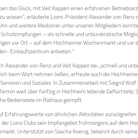
ben das Glück, mit Veit Kappen einen erfahrenen Betriebsarz
zu wissen“, erläuterte Lions-Präsident Alexander von Renz die
ihn und weitere Mediziner unter unseren Mitgliedern konnten
Schutzimpfungen – als schnelle und unbürokratische Möglich
ligen vor Ort – auf dem Hochheimer Wochenmarkt und vor 
en- Einkaufszentrum anbieten.“
ch Alexander von Renz und Veit Kappen bei „schnell und unb
lich beim Wort nehmen ließen, erfreute auch die Hochheimer
 Senioren und Soziales: In Zusammenarbeit mit Siegrid Wol
 Termin weit über fünfzig in Hochheim lebende Geflüchtete, 
che Bedienstete im Rathaus geimpft.
f Erfahrungswerte von ähnlichen Aktivitäten zurückgreifen
e der Lions Clubs sein Impfangebot frühmorgens auf dem H
arkt. Unterstützt von Sascha Koenig, bekannt durch seine 