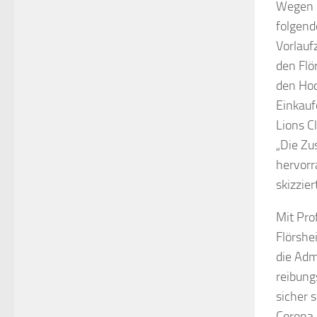
Wegen d
folgend
Vorlauf
den Flö
den Hoc
Einkauf
Lions Cl
„Die Zu
hervorr
skizzie
Mit Pro
Flörshe
die Adm
reibung
sicher 
Corona-