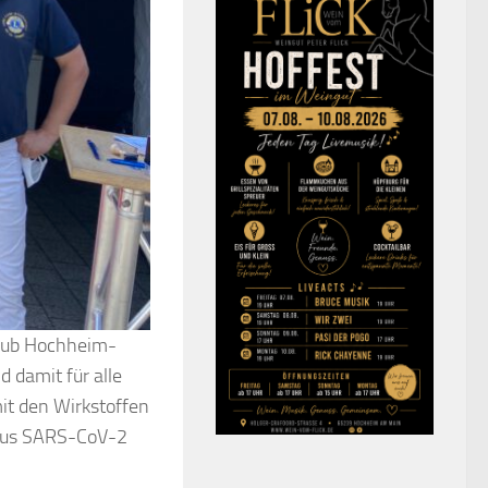
Club Hochheim-
 damit für alle
it den Wirkstoffen
irus SARS-CoV-2