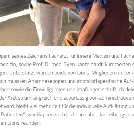
ppen, seines Zeichens Facharzt für Innere Medizin und Facha
medizin, sowie Prof. Dr.med. Sven Kantelhardt, kümmerten 
en. Unterstützt wurden beide von Lions-Mitgliedern in der 
lich mussten Anamnesebögen und impfstoffspezifische Auf
ben sowie die Einwilligungen und Impfungen schriftlich do
er Arzt so umfangreich und zuverlässig von administrative
t wird, bleibt viel mehr Zeit für die individuelle Aufklärung 
 Patienten“, war Kappen voll des Lobes über das reibungsl
nen Lionsfreunden.