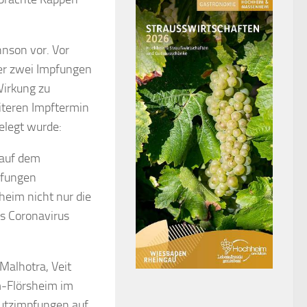
hnson vor. Vor
der zwei Impfungen
Wirkung zu
iteren Impftermin
elegt wurde:
 auf dem
pfungen
heim nicht nur die
s Coronavirus
 Malhotra, Veit
m-Flörsheim im
hutzimpfungen auf