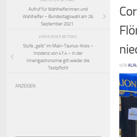
NÄCHSTER BEITRAG
Cor
Aufruf für Wahlhelferinnen und
Wahlhelfer – Bundestagswahl am 26.
September 2021
Flö
VORHERIGER BEITRAG
nie
Stufe „gelb“ im Main-Taunus-Kreis –
Inzidenz von 47,4 – In der
Innengastronomie gilt wieder die
VON
KLA
Testpflicht
ANZEIGEN