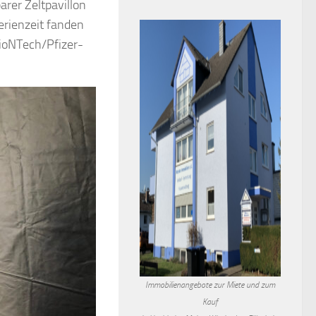
arer Zeltpavillon
erienzeit fanden
BioNTech/Pfizer-
Immobilienangebote zur Miete und zum
Kauf