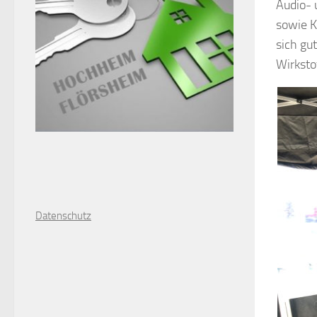
Audio- 
sowie K
sich gu
Wirkstof
D
atenschutz