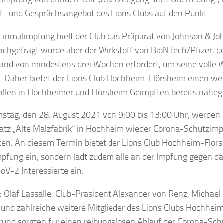
f- und Gesprächsangebot des Lions Clubs auf den Punkt.
 Einmalimpfung hielt der Club das Präparat von Johnson & Jo
achgefragt wurde aber der Wirkstoff von BioNTech/Pfizer, 
and von mindestens drei Wochen erfordert, um seine volle 
n. Daher bietet der Lions Club Hochheim-Flörsheim einen we
 allen in Hochheimer und Flörsheim Geimpften bereits naheg
tag, den 28. August 2021 von 9:00 bis 13:00 Uhr, werden
atz „Alte Malzfabrik“ in Hochheim wieder Corona-Schutzim
en. An diesem Termin bietet der Lions Club Hochheim-Flörs
pfung ein, sondern lädt zudem alle an der Impfung gegen da
V-2 Interessierte ein.
ld: Olaf Lassalle, Club-Präsident Alexander von Renz, Michael
und zahlreiche weitere Mitglieder des Lions Clubs Hochhei
rund sorgten für einen reibungslosen Ablauf der Corona-Sc