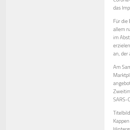
das Imp
Für die
allem n
im Abst
erziele
an, der
Am Sams
Marktpl
angebot
Zweitim
SARS-Co
Titelbi
Kappen 
Hinterg