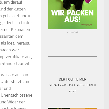
b, am darauf
und der kurzen
 publiziert und in
ge deutlich hinter
sheimer Kolonaden
vhs-mtk.de
assanten dem
 als ideal heraus:
onaden war
pfzertifikate an“,
 Standortvorteil.
, wusste auch in
DER HOCHHEIMER
 Unterstützt von
STRAUSSWIRTSCHAFTSFÜHRER 2
er und
026
h Unentschlossene
 und Wider der
 brachte Kappen