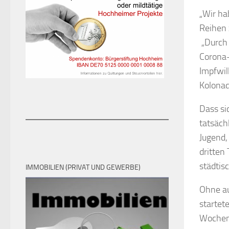
„Wir ha
Reihen 
„Durch 
Corona-
Impfwil
Kolonad
Dass si
tatsäch
Jugend,
dritten
städtis
IMMOBILIEN (PRIVAT UND GEWERBE)
Ohne au
startet
Wochenm