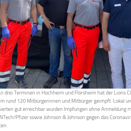
An drei Terminen in Hochheim und Flörsheim hat der Lions 
im rund 120 Mitbürgerinnen und Mitbürger geimpft. Lokal und
sierten gut erreichbar wurden Impfungen ohne Anmeldung m
NTech/Pfizer sowie Johnson & Johnson gegen das Coronav
ten.