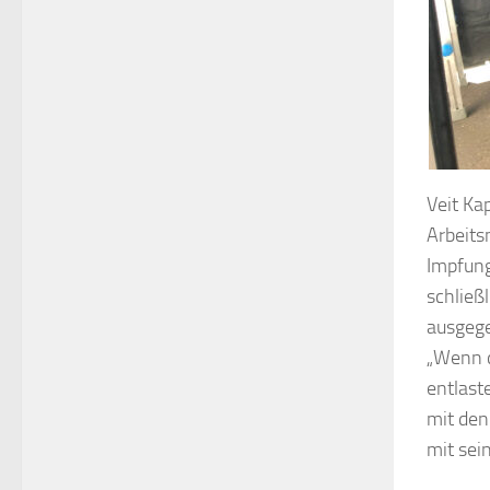
Veit Ka
Arbeits
Impfung
schließ
ausgege
„Wenn d
entlaste
mit den
mit sei