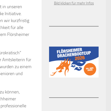
Bild klicken für mehr Infos
t in unseren
 Initiative.
 wir kurzfristig
keit für alle
dem Flörsheimer
ürokratisch“
 Amtsleiterin für
f wurden zu einem
Senioren und
 zu können,
ochheimer
professionelle