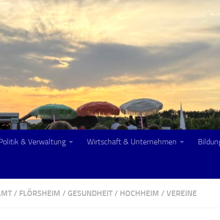
Politik & Verwaltung
Wirtschaft & Unternehmen
Bildun
AMT
/
FLÖRSHEIM
/
GESUNDHEIT
/
HOCHHEIM
/
VEREINE