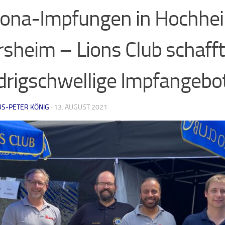
ona-Impfungen in Hochhe
rsheim – Lions Club schafft
drigschwellige Impfangebo
US-PETER KÖNIG
·
13. AUGUST 2021