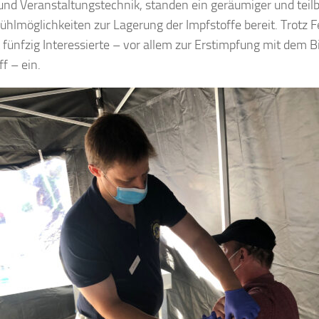
und Veranstaltungstechnik, standen ein geräumiger und teilb
ühlmöglichkeiten zur Lagerung der Impfstoffe bereit. Trotz F
t fünfzig Interessierte – vor allem zur Erstimpfung mit dem 
f – ein.