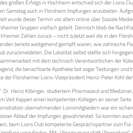
es großen Erfolgs in Hochheim entschied sich der Lions Clu
en Samstag auch in Flörsheim Impfungen anzubieten. Aufgr
zeit wurde dieser Termin vor allem online über Soziale Medien
rsheimer Gruppen vielfach geteilt. Dennoch blieb die Nachfra
hheimer Zahlen zurück – nicht zuletzt weil die in den Flör
enden bereits weitgehend geimpft waren, wie zahlreiche P
ub zurückmeldeten. Die Lokalität selbst stellte sich hingegen
sammenarbeit mit dem technisch Verantwortlichen der Kol
agend, die benachbarte Apotheke bot sogar Testungen und Im
rte der Flörsheimer Lions-Vizepräsident Heinz-Peter Kohl den
f. Dr. Heinz Kilbinger, studiertem Pharmazeut und Mediziner
im Veit Kappen einen kompetenten Kollegen an seiner Seite.
inistration übernehmenden Lionsmitgliedern war ein sicher
sloser Ablauf der Impfungen gewährleistet. So konnten auc
sein, beim Lions Club kompetente Gesprächspartner zum Für
Impfung vorzufinden. Mit „Überzeugung statt Überredung“,