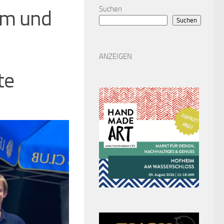
Suchen
im und
Suchen
ANZEIGEN
te