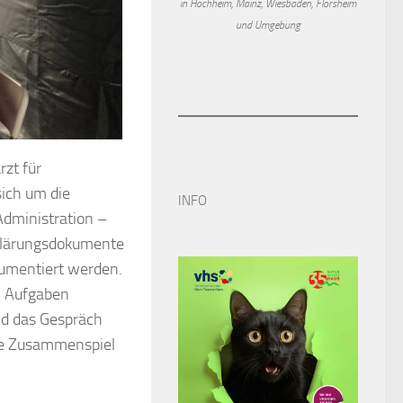
in Hochheim, Mainz, Wiesbaden, Flörsheim
und Umgebung
rzt für
sich um die
INFO
Administration –
klärungsdokumente
kumentiert werden.
n Aufgaben
und das Gespräch
ose Zusammenspiel