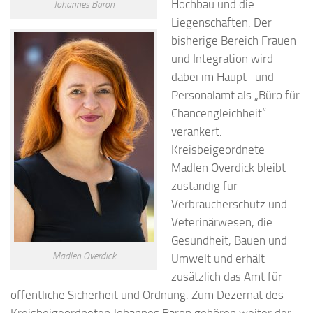
Hochbau und die
Johannes Baron
Liegenschaften. Der
bisherige Bereich Frauen
und Integration wird
dabei im Haupt- und
Personalamt als „Büro für
Chancengleichheit“
verankert.
Kreisbeigeordnete
Madlen Overdick bleibt
zuständig für
Verbraucherschutz und
Veterinärwesen, die
Gesundheit, Bauen und
Madlen Overdick
Umwelt und erhält
zusätzlich das Amt für
öffentliche Sicherheit und Ordnung. Zum Dezernat des
Kreisbeigeordneten Johannes Baron gehören weiter der