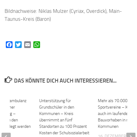
Bildnachweise: Niklas Mulzer (Cyriax, Overdick), Main-
Taunus-Kreis (Baron)
Facebook
Twitter
Email
WhatsApp
DAS KÖNNTE DICH AUCH INTERESSIEREN...
strichambulanz
0
Unterstützung für
0
Mehr als 70.000 Euro
ofheimer
Grundschüler in den
Sportvereine – Kreis 
us weg –
Kommunen – Kreis
auch im laufenden Jah
soll in den
übernimmt an fünf
Bauvorhaben in mehr
d verlegt werden
Standorten zu 100 Prozent
Kommunen
Kosten der Schulsozialarbeit
 2020
16. DEZEMBER 202