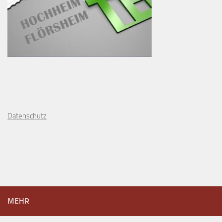
D
atenschutz
MEHR