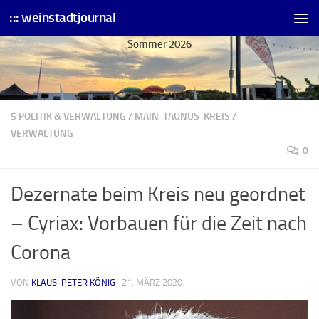
::: weinstadtjournal
Skip to content
Sommer 2026
5 POLITIK & VERWALTUNG
/
MAIN-TAUNUS-KREIS
/
VERWALTUNG
0
Dezernate beim Kreis neu geordnet
– Cyriax: Vorbauen für die Zeit nach
Corona
VON
KLAUS-PETER KÖNIG
·
21. MÄRZ 2020