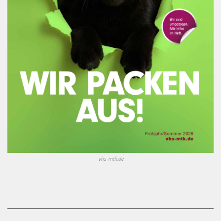
vhs-mtk.de