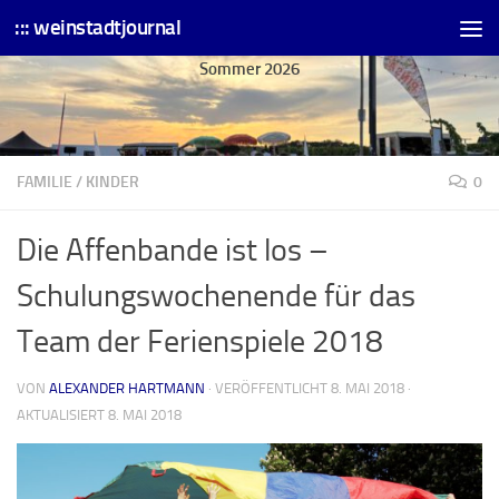
::: weinstadtjournal
Skip to content
Sommer 2026
FAMILIE
/
KINDER
0
Die Affenbande ist los –
Schulungswochenende für das
Team der Ferienspiele 2018
VON
ALEXANDER HARTMANN
· VERÖFFENTLICHT
8. MAI 2018
·
AKTUALISIERT
8. MAI 2018