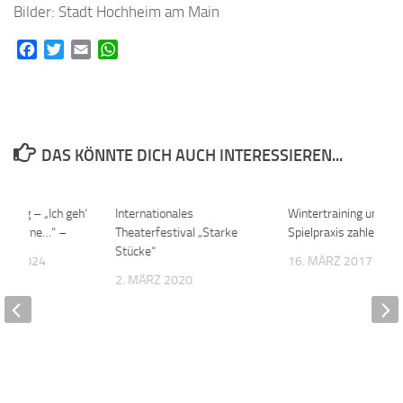
Bilder: Stadt Hochheim am Main
Facebook
Twitter
Email
WhatsApp
DAS KÖNNTE DICH AUCH INTERESSIEREN...
mzug – „Ich geh‘
0
Internationales
0
Wintertraining und
 Laterne…“ –
Theaterfestival „Starke
Spielpraxis zahlen sic
Stücke“
BER 2024
16. MÄRZ 2017
2. MÄRZ 2020