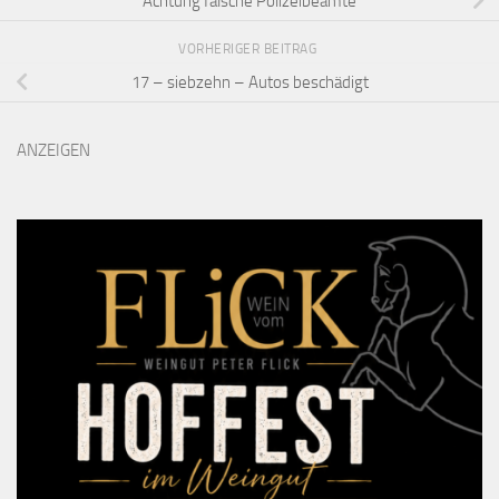
Achtung falsche Polizeibeamte
VORHERIGER BEITRAG
17 – siebzehn – Autos beschädigt
ANZEIGEN