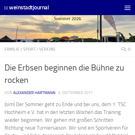
::: weinstadtjournal
Skip to content
Sommer 2026
FAMILIE
/
SPORT
/
VEREINE
0
Die Erbsen beginnen die Bühne zu
rocken
VON
ALEXANDER HARTMANN
·
6. SEPTEMBER 2017
(sim) Der Sommer geht zu Ende und bei uns, dem 1. TSC
Hochheim e.V. hat in den letzten Wochen das Training
wieder begonnen. Wir gehen mit großen Schritten
Richtung neue Turniersaison. Wir sind ein Sportverein für