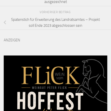
ausgezeichnet
VORHERIGER BEITRAG
Spatenstich für Erweiterung des Landratsamtes – Projekt
soll Ende 2023 abgeschlossen sein
ANZEIGEN