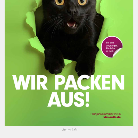
vhs-mtk.de