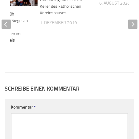
6. AUGUST 2020
Keller des katholischen
Vereinshauses
ite früh
 KiSS-Siegel an
1. DEZEMBER 2019
sstätten im
us-Kreis
22
SCHREIBE EINEN KOMMENTAR
Kommentar
*