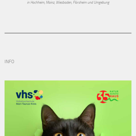
in Hochheim, Mainz, Wiesbaden, Flörsheim und Umgebung
INFO