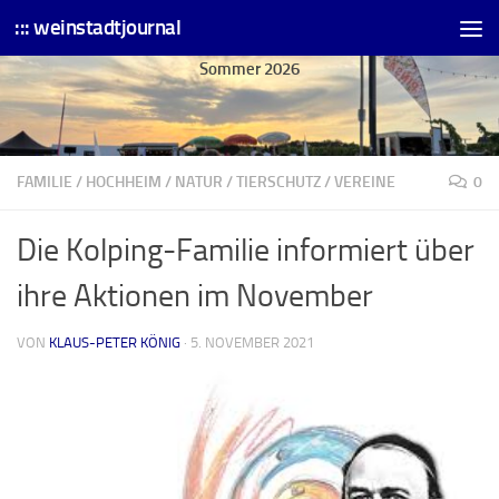
::: weinstadtjournal
Skip to content
Sommer 2026
FAMILIE
/
HOCHHEIM
/
NATUR
/
TIERSCHUTZ
/
VEREINE
0
Die Kolping-Familie informiert über
ihre Aktionen im November
VON
KLAUS-PETER KÖNIG
·
5. NOVEMBER 2021