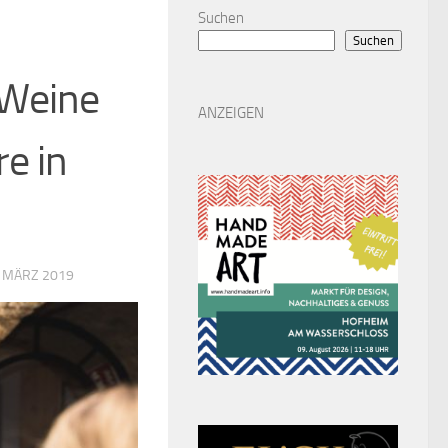
Suchen
Suchen
 Weine
ANZEIGEN
e in
. MÄRZ 2019