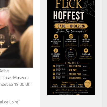
Reihe
lädt das Museum
indet ab 19.30 Uhr
l de Loire“