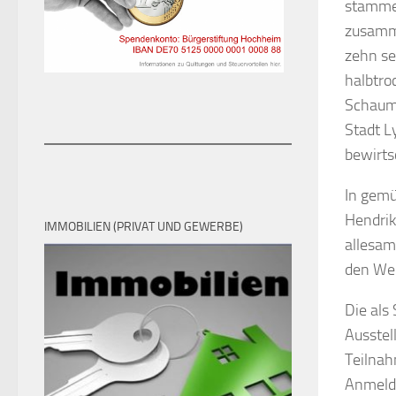
stammen
zusamme
zehn se
halbtro
Schaumw
Stadt L
bewirts
In gemü
Hendrik
IMMOBILIEN (PRIVAT UND GEWERBE)
allesam
den Wei
Die als
Ausstel
Teilnah
Anmeldu