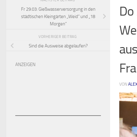
NÄCHSTER BEITRAG
Do 
Fr 29.03: Gießwasserversorgung in den
städtischen Kleingärten „Weid“ und „18
Morgen“
We
VORHERIGER BEITRAG
aus
Sind die Ausweise abgelaufen?
Fra
ANZEIGEN
VON
ALE