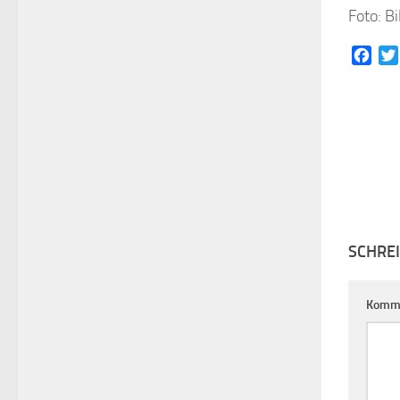
Foto: B
Face
SCHRE
Komm