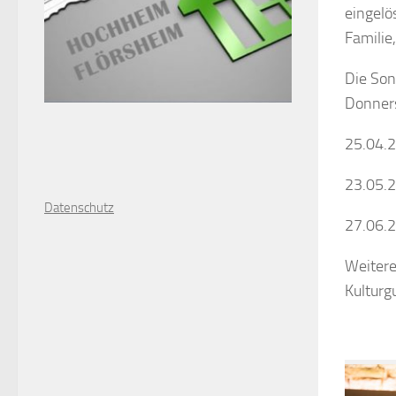
eingelö
Familie
Die Son
Donners
25.04.
23.05.
D
atenschutz
27.06.
Weiter
Kulturg