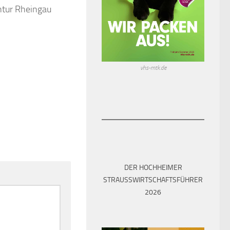
ntur Rheingau
vhs-mtk.de
DER HOCHHEIMER
STRAUSSWIRTSCHAFTSFÜHRER 2
026