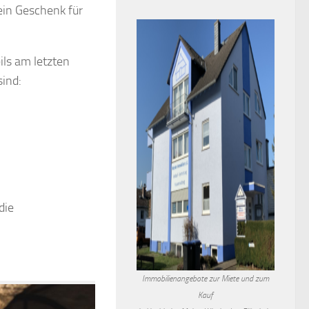
ein Geschenk für
ls am letzten
ind:
die
Immobilienangebote zur Miete und zum
Kauf