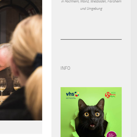
in Hochheim, Mainz, Wiesbaden, Flörsheim
und Umgebung
INFO