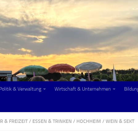
Politik & Verwaltung
Wirtschaft & Unternehmen
Bildun
R & FREIZEIT
/
ESSEN & TRINKEN
/
HOCHHEIM
/
WEIN & SEKT