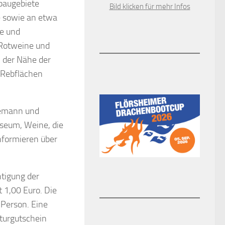
baugebiete
Bild klicken für mehr Infos
e sowie an etwa
ne und
 Rotweine und
 der Nähe der
 Rebflächen
temann und
seum, Weine, die
nformieren über
htigung der
t 1,00 Euro. Die
 Person. Eine
lturgutschein