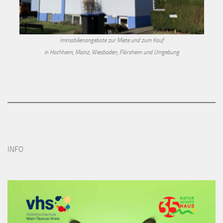
Immobilienangebote zur Miete und zum Kauf
in Hochheim, Mainz, Wiesbaden, Flörsheim und Umgebung
INFO