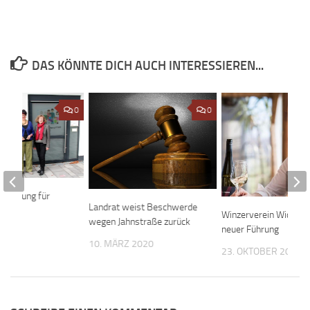
DAS KÖNNTE DICH AUCH INTERESSIEREN...
0
0
sberatung für
Landrat weist Beschwerde
Winzerverein Wicker 
wegen Jahnstraße zurück
neuer Führung
2020
10. MÄRZ 2020
23. OKTOBER 2020