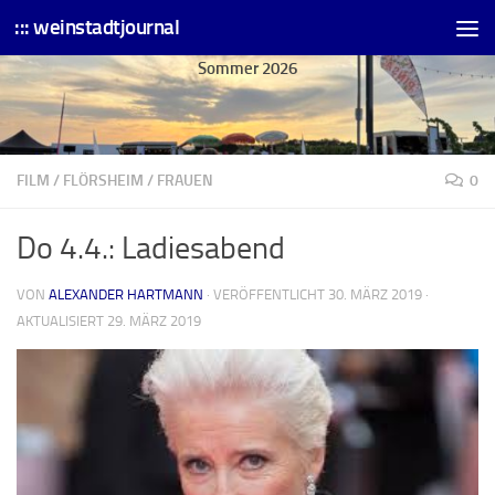
::: weinstadtjournal
Skip to content
Sommer 2026
FILM
/
FLÖRSHEIM
/
FRAUEN
0
Do 4.4.: Ladiesabend
VON
ALEXANDER HARTMANN
· VERÖFFENTLICHT
30. MÄRZ 2019
·
AKTUALISIERT
29. MÄRZ 2019