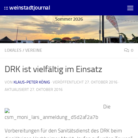
::: weinstadtjournal
Skip to content
Sommer 2026
LOKALES
/
VEREINE
0
DRK ist vielfältig im Einsatz
VON
KLAUS-PETER KÖNIG
· VERÖFFENTLICHT
27. OKTOBER 2016
·
AKTUALISIERT
27. OKTOBER 2016
Die
Vorbereitungen für den Sanitätsdienst des DRK beim