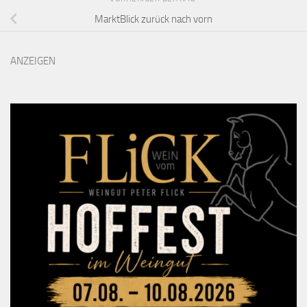
MarktBlick zurück nach vorn
ANZEIGEN