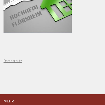
D
atenschutz
MEHR