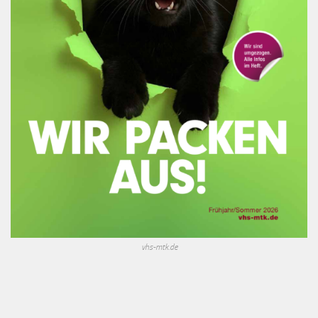
vhs-mtk.de