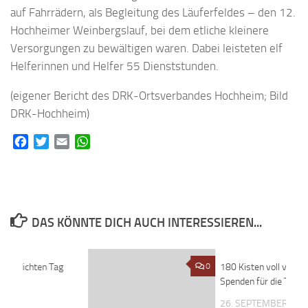
auf Fahrrädern, als Begleitung des Läuferfeldes – den 12.
Hochheimer Weinbergslauf, bei dem etliche kleinere
Versorgungen zu bewältigen waren. Dabei leisteten elf
Helferinnen und Helfer 55 Dienststunden.
(eigener Bericht des DRK-Ortsverbandes Hochheim; Bild
DRK-Hochheim)
Facebook
Twitter
Email
WhatsApp
DAS KÖNNTE DICH AUCH INTERESSIEREN...
 helllichten Tag
0
0
180 Kisten voll vieler 
Spenden für die Tafel
017
26. SEPTEMBER 202