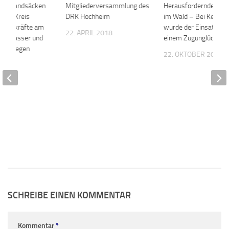
 mit Sandsäcken
0
Mitgliederversammlung des
0
Herausfordernde Ret
n – Kreis
DRK Hochheim
im Wald – Bei Kelkhe
insatzkräfte am
wurde der Einsatz na
22. APRIL 2018
Hochwasser und
einem Zugunglück ge
tigen Regen
22. OKTOBER 2023
2023
SCHREIBE EINEN KOMMENTAR
Kommentar
*