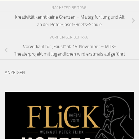
NÄCHSTER BEITRAG
Kreativität kennt keine Grenzen – Maltag für Jung und Alt
an der Peter-Josef-Briefs-Schule
VORHERIGER BEITRAG
Vorverkauf für „Faust“ ab 15. November – MTK-
Theaterprojekt mit Jugendlichen wird erstmals aufgeführt
ANZEIGEN