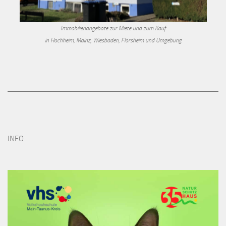
Immobilienangebote zur Miete und zum Kauf
in Hochheim, Mainz, Wiesbaden, Flörsheim und Umgebung
INFO