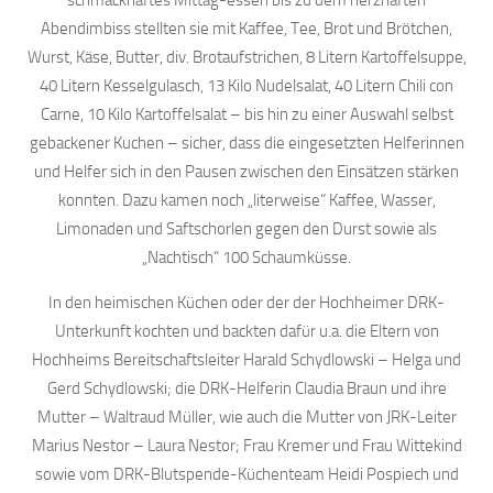
schmackhaftes Mittag-essen bis zu dem herzhaften
Abendimbiss stellten sie mit Kaffee, Tee, Brot und Brötchen,
Wurst, Käse, Butter, div. Brotaufstrichen, 8 Litern Kartoffelsuppe,
40 Litern Kesselgulasch, 13 Kilo Nudelsalat, 40 Litern Chili con
Carne, 10 Kilo Kartoffelsalat – bis hin zu einer Auswahl selbst
gebackener Kuchen – sicher, dass die eingesetzten Helferinnen
und Helfer sich in den Pausen zwischen den Einsätzen stärken
konnten. Dazu kamen noch „literweise“ Kaffee, Wasser,
Limonaden und Saftschorlen gegen den Durst sowie als
„Nachtisch“ 100 Schaumküsse.
In den heimischen Küchen oder der der Hochheimer DRK-
Unterkunft kochten und backten dafür u.a. die Eltern von
Hochheims Bereitschaftsleiter Harald Schydlowski – Helga und
Gerd Schydlowski; die DRK-Helferin Claudia Braun und ihre
Mutter – Waltraud Müller, wie auch die Mutter von JRK-Leiter
Marius Nestor – Laura Nestor; Frau Kremer und Frau Wittekind
sowie vom DRK-Blutspende-Küchenteam Heidi Pospiech und