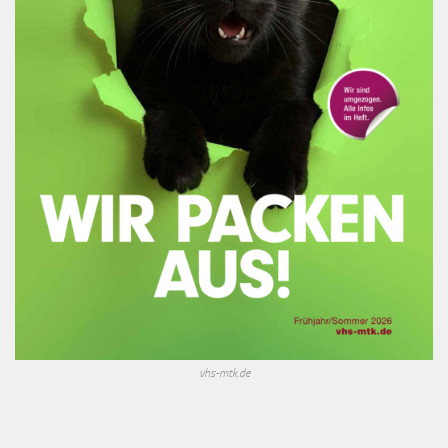
vhs-mtk.de