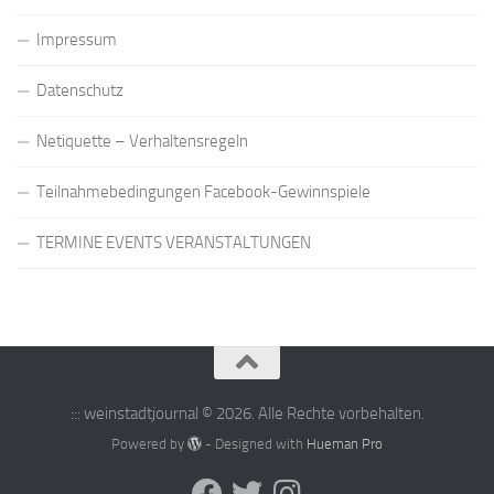
Impressum
Datenschutz
Netiquette – Verhaltensregeln
Teilnahmebedingungen Facebook-Gewinnspiele
TERMINE EVENTS VERANSTALTUNGEN
::: weinstadtjournal © 2026. Alle Rechte vorbehalten.
Powered by
- Designed with
Hueman Pro