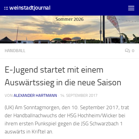
::: weinstadtjournal
Skip to content
Sommer 2026
HANDBALL
0
E-Jugend startet mit einem
Auswärtssieg in die neue Saison
VON
ALEXANDER HARTMANN
·
14. SEPTEMBER 2017
(UK) Am Sonntagmorgen, den 10. September 2017, trat
der Handballnachwuchs der HSG Hochheim/Wicker bei
ihrem ersten Punkspiel gegen die JSG Schwarzbach 1
auswärts in Kriftel an.