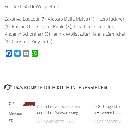
Für die HSG HoWi spielten:
Zakariya Badaoui (7), Alessio Della Malva (1), Fabio Kickner
(1), Fabian Oechsle, Till Rühle (3), Jonathan Schneider,
Phoenix Schönherr (6), Jannik Wollstädter, Jannis Zernickel
(1), Christian Ziegler (2).
Facebook
Twitter
Email
WhatsApp
DAS KÖNNTE DICH AUCH INTERESSIEREN...
0
Auch ohne Zielwasser ein
0
HSG D-Jugend hat nac
deutlicher Auswärtssieg
in Holzheim Platz 3 im
tarten Mission
aufstieg
13. NOVEMBER 2021
7. NOVEMBER 2018
2022