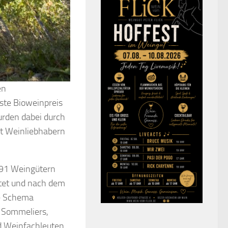
en
ste Bioweinpreis
urden dabei durch
et Weinliebhabern
91 Weingütern
stet und nach dem
te Schema
 Sommeliers,
d Weinfachleuten