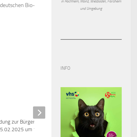
in Hochheim, Mainz, Wiesbaden, Flörsheim
 deutschen Bio-
und Umgebung
INFO
adung zur Bürgerversammlung
0
5.02.2025 um 19:00 Uhr
ANUAR 2025
Trickfilmprojekt – „Die alte