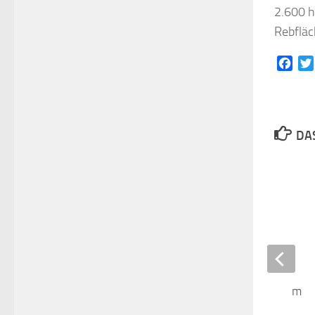
2.600 h
Rebfläc
Face
DAS
Sterne über Hochheim
2. DEZEMBER 2020