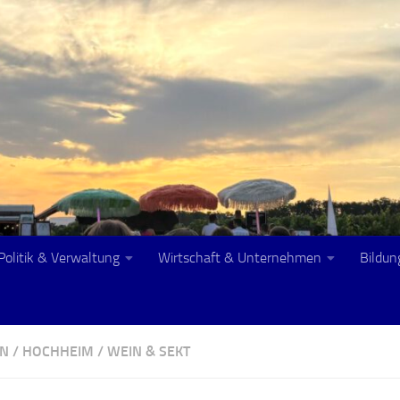
Politik & Verwaltung
Wirtschaft & Unternehmen
Bildun
ON
/
HOCHHEIM
/
WEIN & SEKT