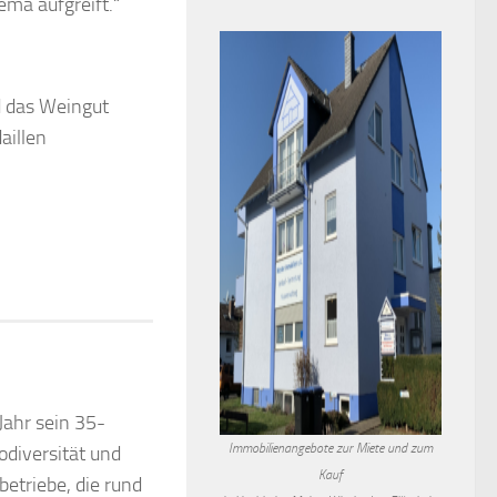
ema aufgreift.“
d das Weingut
aillen
Jahr sein 35-
Immobilienangebote zur Miete und zum
odiversität und
Kauf
etriebe, die rund