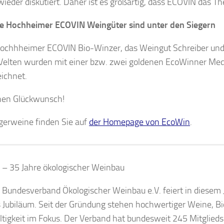
ieder diskutiert. Daher ist es großartig, dass ECOVIN das Th
ie Hochheimer ECOVIN Weingüter sind unter den Siegern
ochhheimer ECOVIN Bio-Winzer, das Weingut Schreiber un
Velten wurden mit einer bzw. zwei goldenen EcoWinner Med
ichnet.
hen Glückwunsch!
egerweine finden Sie auf
der Homepage von EcoWin
.
– 35 Jahre ökologischer Weinbau
Bundesverband Ökologischer Weinbau e.V. feiert in diesem 
s Jubiläum. Seit der Gründung stehen hochwertiger Weine, Bi
tigkeit im Fokus. Der Verband hat bundesweit 245 Mitgliedsb