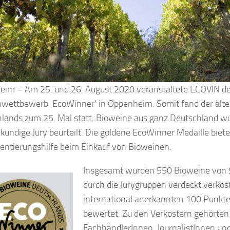
im – Am 25. und 26. August 2020 veranstaltete ECOVIN d
wettbewerb ‚EcoWinner‘ in Oppenheim. Somit fand der älte
lands zum 25. Mal statt. Bioweine aus ganz Deutschland w
hkundige Jury beurteilt. Die goldene EcoWinner Medaille biet
ientierungshilfe beim Einkauf von Bioweinen.
Insgesamt wurden 550 Bioweine von 
durch die Jurygruppen verdeckt verko
international anerkannten 100 Punk
bewertet. Zu den Verkostern gehörten
FachhändlerInnen, JournalistInnen un