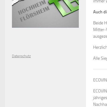
immer w
Auch d
Beide H
Mitter-
ausgeze
Herzlic
D
atenschutz
Alle Si
ECOVIN 
ECOVIN 
jährige
Nachhal