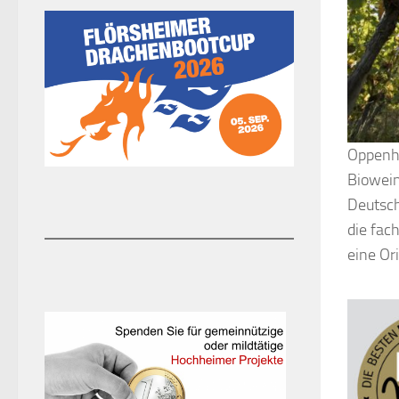
Oppenhe
Biowein
Deutsch
die fac
eine Or