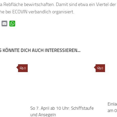
a Rebfläche bewirtschaften. Damit sind etwa ein Viertel der
he bei ECOVIN verbandlich organisiert.
book
Twitter
Email
WhatsApp
 KÖNNTE DICH AUCH INTERESSIEREN...
0
So 7. April ab 10 Uhr: Schiffstaufe
0
Einl
und Ansegeln
am 0
4. APRIL 2019
16. J