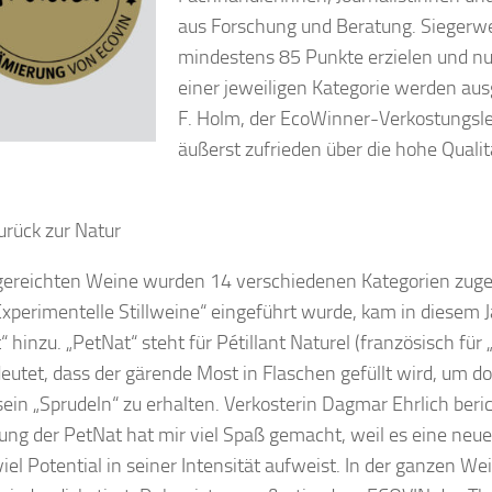
aus Forschung und Beratung. Sieger
mindestens 85 Punkte erzielen und nu
einer jeweiligen Kategorie werden aus
F. Holm, der EcoWinner-Verkostungslei
äußerst zufrieden über die hohe Qualit
urück zur Natur
gereichten Weine wurden 14 verschiedenen Kategorien zug
xperimentelle Stillweine“ eingeführt wurde, kam in diesem J
 hinzu. „PetNat“ steht für Pétillant Naturel (französisch für 
eutet, dass der gärende Most in Flaschen gefüllt wird, um do
sein „Sprudeln“ zu erhalten. Verkosterin Dagmar Ehrlich beric
ung der PetNat hat mir viel Spaß gemacht, weil es eine neue,
viel Potential in seiner Intensität aufweist. In der ganzen W