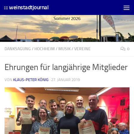
::: weinstadtjournal
Skip to content
Sommer 2026
DANKSAGUNG
/
HOCHHEIM
/
MUSIK
/
VEREINE
0
Ehrungen für langjährige Mitglieder
VON
KLAUS-PETER KÖNIG
·
27. JANUAR 2019