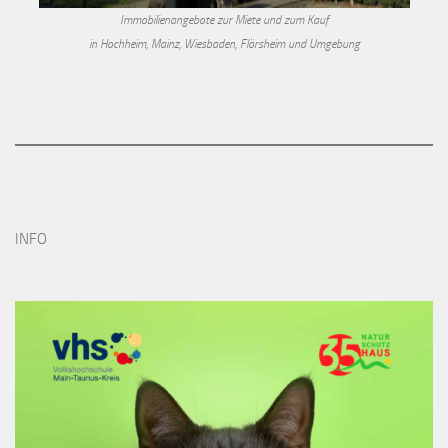
Immobilienangebote zur Miete und zum Kauf
in Hochheim, Mainz, Wiesbaden, Flörsheim und Umgebung
INFO