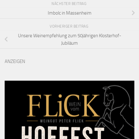
NÄCHSTER BEITRAG
Imbolc in Massenheim
VORHERIGER BEITRAG
Unsere Weinempfehlung zum 50jährigen Klosterhof-
Jubiläum
ANZEIGEN