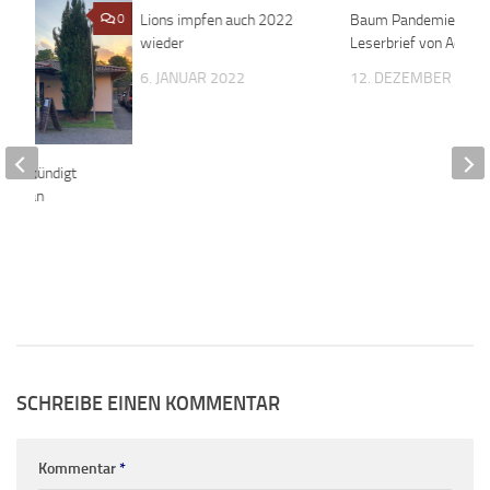
0
Lions impfen auch 2022
0
Baum Pandemie –
wieder
Leserbrief von Achim
6. JANUAR 2022
12. DEZEMBER 202
enst kündigt
blick an
2020
SCHREIBE EINEN KOMMENTAR
Kommentar
*