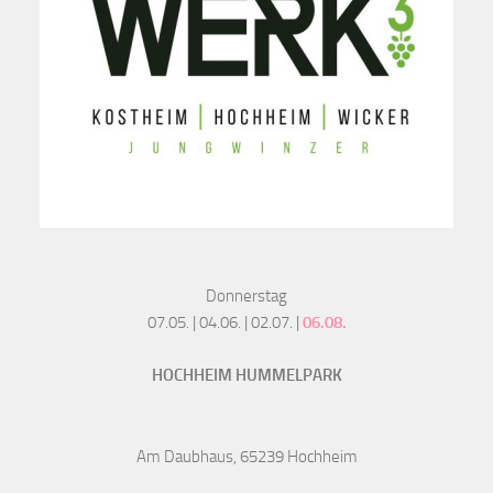
Donnerstag
07.05. | 04.06. | 02.07. |
06.08.
HOCHHEIM HUMMELPARK
Am Daubhaus, 65239 Hochheim