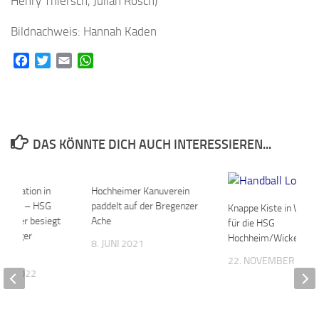
Henry Thiersch, Julian Rösch)
Bildnachweis: Hannah Kaden
Facebook
Twitter
Email
WhatsApp
DAS KÖNNTE DICH AUCH INTERESSIEREN...
nstration in
0
Hochheimer Kanuverein
0
 Halle – HSG
paddelt auf der Bregenzer
Knappe Kiste in Wies
Wicker besiegt
Ache
für die HSG
bsteiger
Hochheim/Wicker 2
8. JUNI 2021
nd
22. NOVEMBER 201
BER 2022