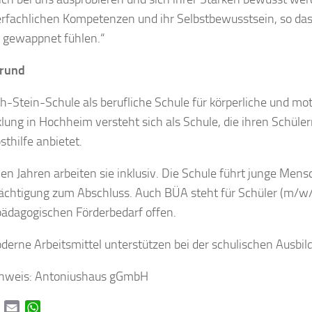
erfachlichen Kompetenzen und ihr Selbstbewusstsein, so dass 
 gewappnet fühlen.“
grund
th-Stein-Schule als berufliche Schule für körperliche und mo
lung in Hochheim versteht sich als Schule, die ihren Schüler
sthilfe anbietet.
elen Jahren arbeiten sie inklusiv. Die Schule führt junge Me
ächtigung zum Abschluss. Auch BÜA steht für Schüler (m/w
ädagogischen Förderbedarf offen.
oderne Arbeitsmittel unterstützen bei der schulischen Ausbil
chweis: Antoniushaus gGmbH
book
Twitter
Email
WhatsApp