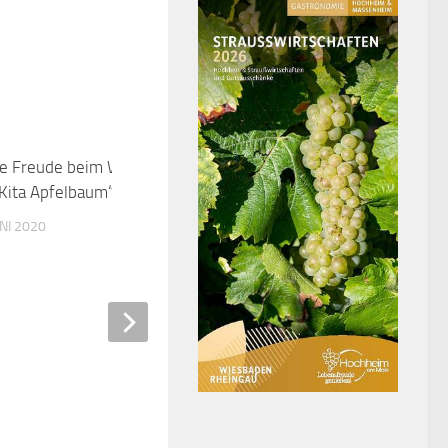
e Freude beim Wiedersehen in
0
„Kita Apfelbaum“
UNI 2020
Stillcafé im Familienzent
6. OKTOBER 2021