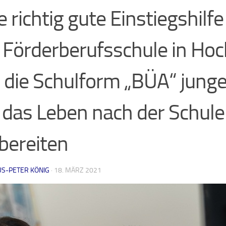
e richtig gute Einstiegshilf
 Förderberufsschule in Ho
l die Schulform „BÜA“ jung
 das Leben nach der Schule
bereiten
US-PETER KÖNIG
·
18. MÄRZ 2021