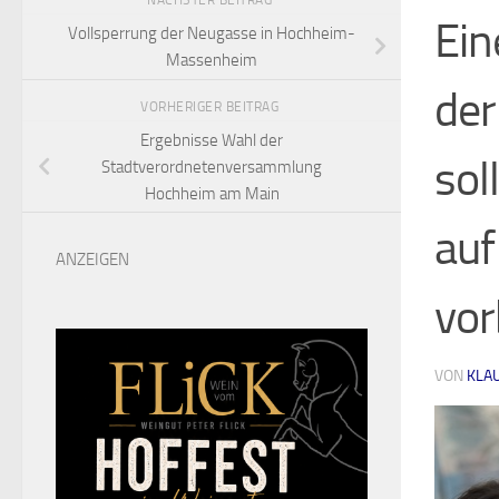
NÄCHSTER BEITRAG
Ein
Vollsperrung der Neugasse in Hochheim-
Massenheim
der
VORHERIGER BEITRAG
Ergebnisse Wahl der
sol
Stadtverordnetenversammlung
Hochheim am Main
auf
ANZEIGEN
vor
VON
KLA