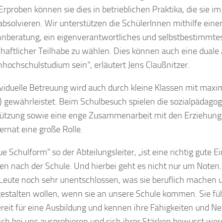
Erproben können sie dies in betrieblichen Praktika, die sie 
absolvieren. Wir unterstützen die SchülerInnen mithilfe eine
nberatung, ein eigenverantwortliches und selbstbestimmte
chaftlicher Teilhabe zu wählen. Dies können auch eine duale
hhochschulstudium sein“, erläutert Jens Claußnitzer.
ividuelle Betreuung wird auch durch kleine Klassen mit maxim
 gewährleistet. Beim Schulbesuch spielen die sozialpädago
ützung sowie eine enge Zusammenarbeit mit den Erziehung
ernat eine große Rolle.
e Schulform“ so der Abteilungsleiter, „ist eine richtig gute Ei
en nach der Schule. Und hierbei geht es nicht nur um Noten. 
Leute noch sehr unentschlossen, was sie beruflich machen u
estalten wollen, wenn sie an unsere Schule kommen. Sie fü
ereit für eine Ausbildung und kennen ihre Fähigkeiten und N
sich bei uns ausprobieren und sich ihrer Stärken bewusst wer