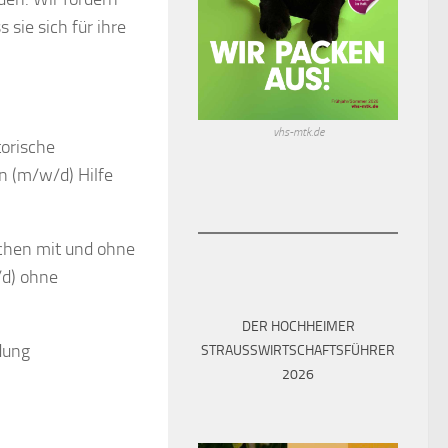
sie sich für ihre
vhs-mtk.de
torische
n (m/w/d) Hilfe
nschen mit und ohne
/d) ohne
DER HOCHHEIMER
dung
STRAUSSWIRTSCHAFTSFÜHRER 2
026