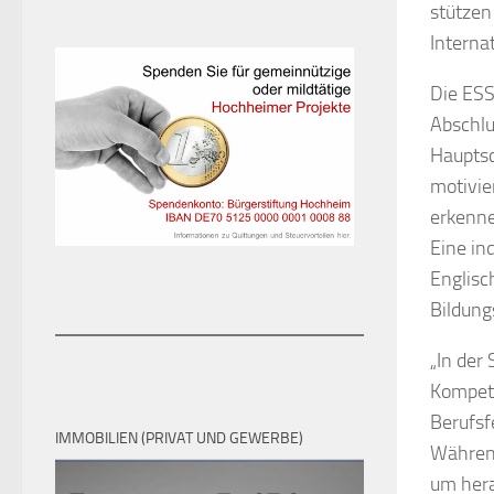
stützen
Interna
Die ESS
Abschlu
Hauptsc
motivie
erkenne
Eine in
Englisc
Bildung
„In der
Kompete
Berufsf
IMMOBILIEN (PRIVAT UND GEWERBE)
Während
um hera