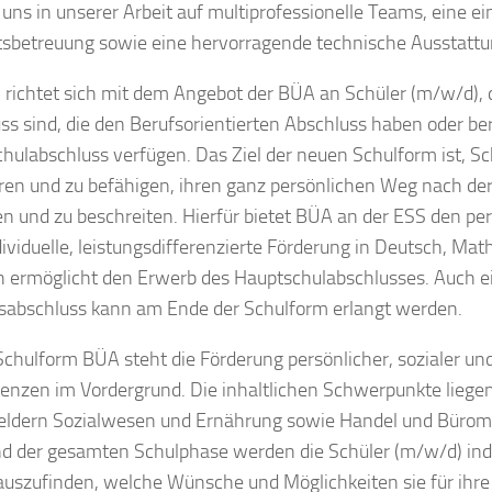
 uns in unserer Arbeit auf multiprofessionelle Teams, eine 
tsbetreuung sowie eine hervorragende technische Ausstattu
 richtet sich mit dem Angebot der BÜA an Schüler (m/w/d), 
ss sind, die den Berufsorientierten Abschluss haben oder ber
hulabschluss verfügen. Das Ziel der neuen Schulform ist, S
ren und zu befähigen, ihren ganz persönlichen Weg nach der
n und zu beschreiten. Hierfür bietet BÜA an der ESS den p
dividuelle, leistungsdifferenzierte Förderung in Deutsch, Ma
h ermöglicht den Erwerb des Hauptschulabschlusses. Auch ei
sabschluss kann am Ende der Schulform erlangt werden.
 Schulform BÜA steht die Förderung persönlicher, sozialer und
nzen im Vordergrund. Die inhaltlichen Schwerpunkte liegen
eldern Sozialwesen und Ernährung sowie Handel und Büro
 der gesamten Schulphase werden die Schüler (m/w/d) indiv
uszufinden, welche Wünsche und Möglichkeiten sie für ihre 