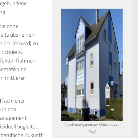
eingebundene
ng.“
die ohne
eits über einen
chüler (m/w/d) zu
 Schule zu
erfekten Rahmen.
thematik und
n mittlerer
 fachlicher
 in den
management.
Immobilienangebote zur Miete und zum
iduell begleitet,
Kauf
berufliche Zukunft