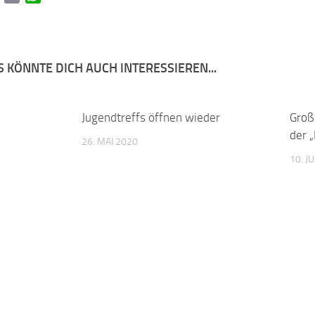
 KÖNNTE DICH AUCH INTERESSIEREN...
0
Jugendtreffs öffnen wieder
0
Groß
der 
26. MAI 2020
10. J