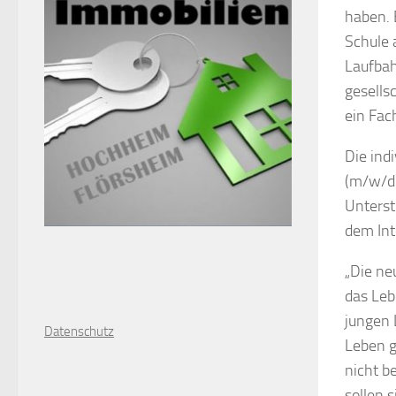
haben. 
Schule 
Laufbah
gesells
ein Fac
Die ind
(m/w/d)
Unterst
dem Int
„Die neu
das Leb
jungen 
D
atenschutz
Leben g
nicht b
sollen 