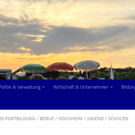
Politik & Verwaltung
Wirtschaft & Unternehmen
Bildun
ND FORTBILDUNG
/
BERUF
/
HOCHHEIM
/
JUGEND
/
SCHULEN