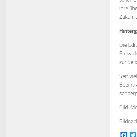
ihre üb
Zukunft
Hinter
Die Edi
Entwick
zur Selb
Seit vi
Beeintr
sonderp
Bild: M
Bildna
Face