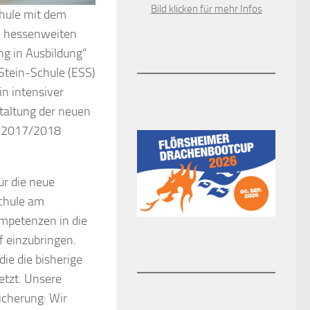
Bild klicken für mehr Infos
chule mit dem
m hessenweiten
g in Ausbildung“
-Stein-Schule (ESS)
n intensiver
taltung der neuen
ts 2017/2018
ür die neue
schule am
ompetenzen in die
 einzubringen.
ie die bisherige
etzt. Unsere
icherung: Wir