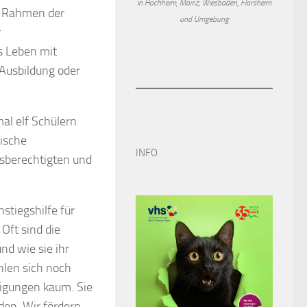
in Hochheim, Mainz, Wiesbaden, Flörsheim
im Rahmen der
und Umgebung
r
s Leben mit
 Ausbildung oder
al elf Schülern
gische
INFO
sberechtigten und
nstiegshilfe für
Oft sind die
nd wie sie ihr
hlen sich noch
eigungen kaum. Sie
den. Wir fördern