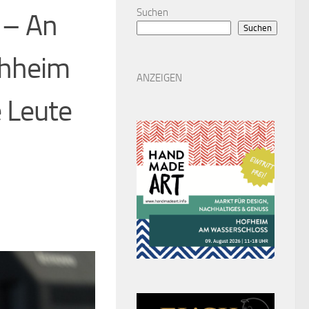
Suchen
e – An
Suchen
chheim
ANZEIGEN
e Leute