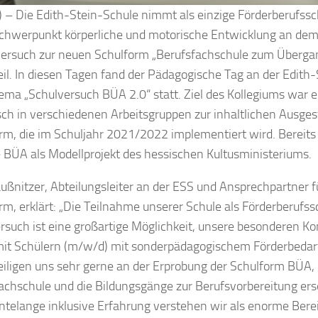
) – Die Edith-Stein-Schule nimmt als einzige Förderberufss
chwerpunkt körperliche und motorische Entwicklung an de
ersuch zur neuen Schulform „Berufsfachschule zum Übergan
eil. In diesen Tagen fand der Pädagogische Tag an der Edith
ma „Schulversuch BÜA 2.0“ statt. Ziel des Kollegiums war ei
ch in verschiedenen Arbeitsgruppen zur inhaltlichen Ausges
rm, die im Schuljahr 2021/2022 implementiert wird. Berei
e BÜA als Modellprojekt des hessischen Kultusministeriums.
außnitzer, Abteilungsleiter an der ESS und Ansprechpartner f
rm, erklärt: „Die Teilnahme unserer Schule als Förderberufs
rsuch ist eine großartige Möglichkeit, unsere besonderen K
mit Schülern (m/w/d) mit sonderpädagogischem Förderbedarf
eiligen uns sehr gerne an der Erprobung der Schulform BÜA, d
achschule und die Bildungsgänge zur Berufsvorbereitung ers
ntelange inklusive Erfahrung verstehen wir als enorme Bere