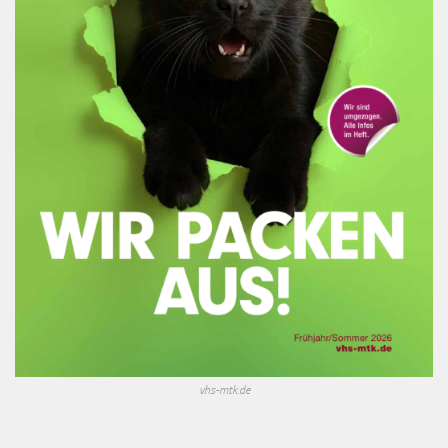
vhs-mtk.de