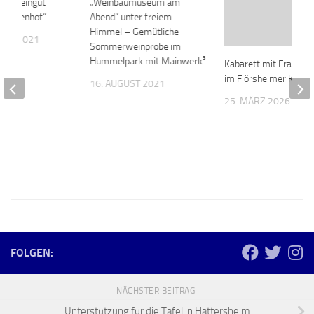
 im Weingut
0
„Weinbaumuseum am
0
rotheenhof“
Abend“ unter freiem
Himmel – Gemütliche
BER 2021
Sommerweinprobe im
Hummelpark mit Mainwerk³
Kabarett mit Frank Fi
im Flörsheimer Keller
16. AUGUST 2021
25. MÄRZ 2026
FOLGEN:
NÄCHSTER BEITRAG
Unterstützung für die Tafel in Hattersheim