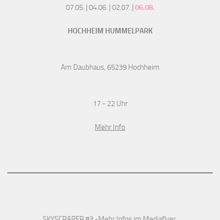
07.05. | 04.06. | 02.07. |
06.08.
HOCHHEIM HUMMELPARK
Am Daubhaus, 65239 Hochheim
17 - 22 Uhr
Mehr Info
SKYSCRAPER #3 -Mehr Infos im
Mediaflyer
.