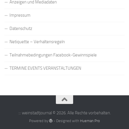
Anzeigen und Mediadaten
Impressum
Datenschutz
Netiquette – Verhaltensregeln
Teilnahmebedingungen Facebook-Gewinnspiele
TERMINE EVENTS VERANSTALTUNGEN
::: weinstadtjournal © 2026. Alle Rechte vorbehalten.
Powered by
- Designed with
Hueman Pro