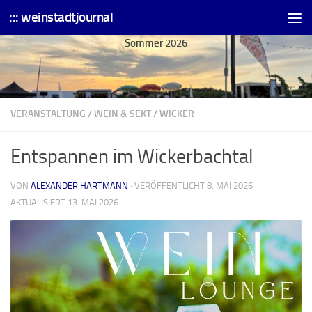
::: weinstadtjournal
Skip to content
Sommer 2026
VERANSTALTUNG
/
WEIN & SEKT
/
WICKER
Entspannen im Wickerbachtal
VON
ALEXANDER HARTMANN
· VERÖFFENTLICHT
8. MAI 2026
·
AKTUALISIERT
13. MAI 2026