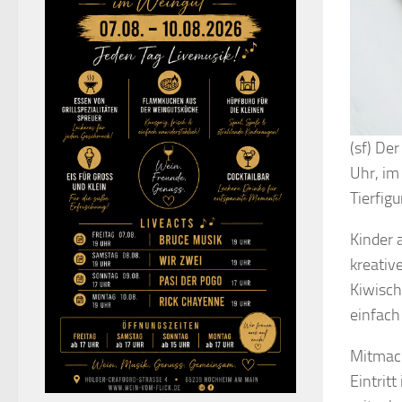
(sf) De
Uhr, im
Tierfig
Kinder 
kreativ
Kiwisch
einfach
Mitmach
Eintrit