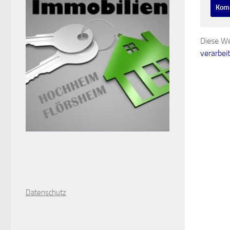
Diese We
verarbei
D
atenschutz