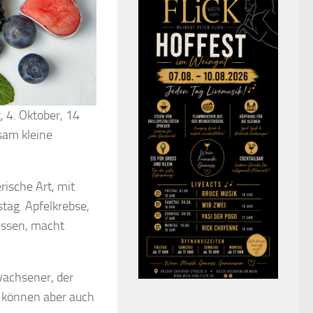
, 4. Oktober, 14
sam kleine
rische Art, mit
stag. Apfelkrebse,
essen, macht
wachsener, der
te können aber auch