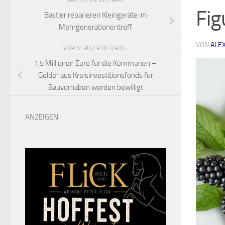
NÄCHSTER BEITRAG
Fig
Bastler reparieren Kleingeräte im
Mehrgenerationentreff
VON
ALE
VORHERIGER BEITRAG
1,5 Millionen Euro für die Kommunen –
Gelder aus Kreisinvestitionsfonds für
Bauvorhaben werden bewilligt
ANZEIGEN