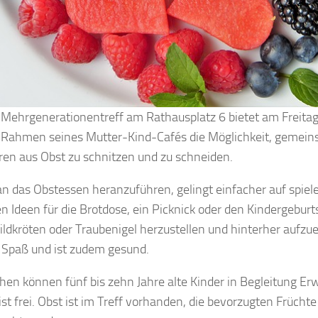
r Mehrgenerationentreff am Rathausplatz 6 bietet am Freitag
 Rahmen seines Mutter-Kind-Cafés die Möglichkeit, gemein
uren aus Obst zu schnitzen und zu schneiden.
an das Obstessen heranzuführen, gelingt einfacher auf spiele
en Ideen für die Brotdose, ein Picknick oder den Kindergeburt
ildkröten oder Traubenigel herzustellen und hinterher aufzu
 Spaß und ist zudem gesund.
en können fünf bis zehn Jahre alte Kinder in Begleitung Er
t ist frei. Obst ist im Treff vorhanden, die bevorzugten Früch