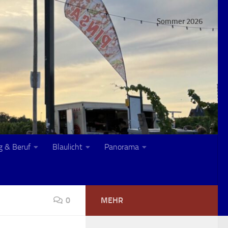
Sommer 2026
g & Beruf
Blaulicht
Panorama
0
MEHR