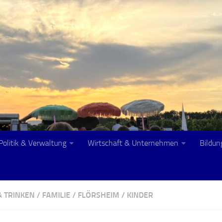
Politik & Verwaltung
Wirtschaft & Unternehmen
Bildun
& TRINKEN
/
FAMILIE
/
FLÖRSHEIM
/
KINDER