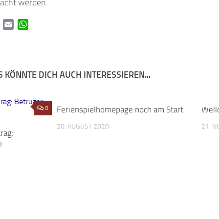
acht werden.
book
Twitter
Email
WhatsApp
 KÖNNTE DICH AUCH INTERESSIEREN...
0
Ferienspielhomepage noch am Start
0
Well
20. AUGUST 2020
21. 
rag:
!