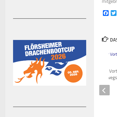
mitgebr
Face
DAS
Mo 14.11. ab 17Uhr Vort
Betrüger sind unterwegs
9. NOVEMBER 2016